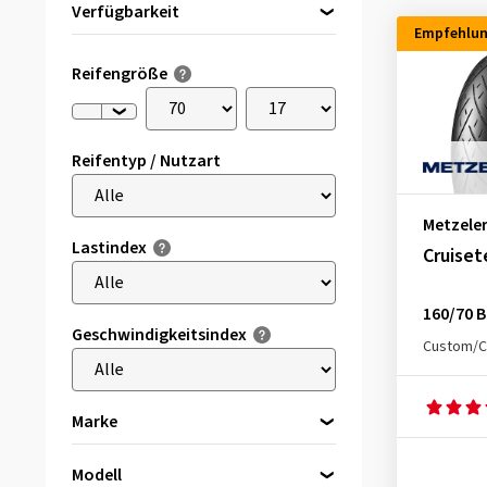
Verfügbarkeit
Empfehlu
Direkt lieferbar
(4)
Reifengröße
Reifentyp / Nutzart
Metzele
Lastindex
Cruiset
160/70 B
Geschwindigkeitsindex
Custom/C
Marke
Avon
(1)
Modell