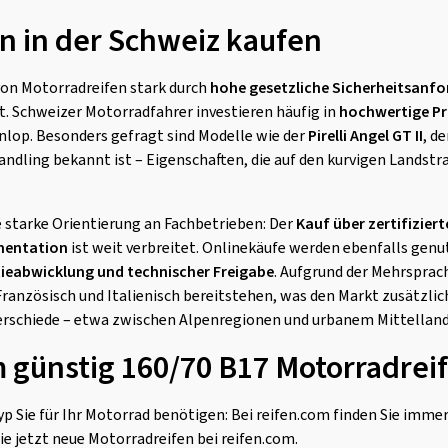
n in der Schweiz kaufen
von Motorradreifen stark durch
hohe gesetzliche Sicherheitsanf
. Schweizer Motorradfahrer investieren häufig in
hochwertige Pr
Dunlop. Besonders gefragt sind Modelle wie der
Pirelli Angel GT II
, d
ndling bekannt ist – Eigenschaften, die auf den kurvigen Landst
e starke Orientierung an Fachbetrieben: Der
Kauf über zertifizier
mentation
ist weit verbreitet. Onlinekäufe werden ebenfalls genut
ieabwicklung und technischer Freigabe
. Aufgrund der Mehrsprac
ranzösisch und Italienisch bereitstehen, was den Markt zusätzlic
erschiede – etwa zwischen Alpenregionen und urbanem Mittelland 
m günstig 160/70 B17 Motorradrei
p Sie für Ihr Motorrad benötigen: Bei reifen.com finden Sie imme
ie jetzt neue Motorradreifen bei reifen.com.