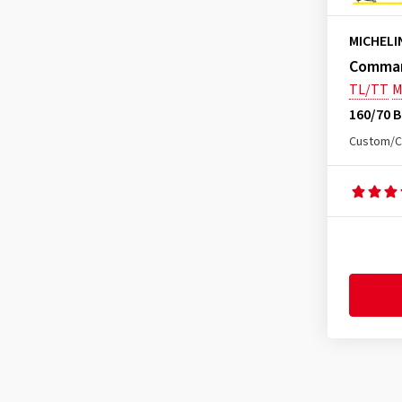
MICHELI
Command
TL/TT
M
160/70 B
Custom/C