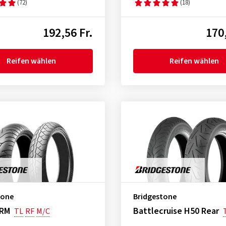
(72)
(18)
192,56 Fr.
170,
Reifen wählen
Reifen wählen
tone
Bridgestone
 RM
Battlecruise H50 Rear
TL
RF
M/C