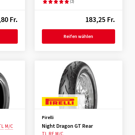
(2)
80 Fr.
183,25 Fr.
Reifen wählen
Pirelli
Night Dragon GT Rear
TL
M/C
TL
RF
M/C