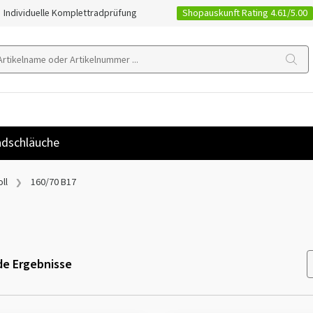
Shopauskunft Rating 4.61/5.00
Individuelle Komplettradprüfung
dschläuche
ll
160/70 B17
e Ergebnisse