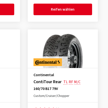
Reifen wählen
Continental
ContiTour Rear
TL
RF
M/C
160/70 B17 79V
Custom/Cruiser/Chopper