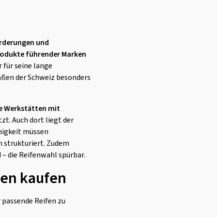
orderungen und
odukte führender Marken
er für seine lange
raßen der Schweiz besonders
te Werkstätten mit
zt. Auch dort liegt der
higkeit müssen
h strukturiert. Zudem
– die Reifenwahl spürbar.
fen kaufen
r passende Reifen zu