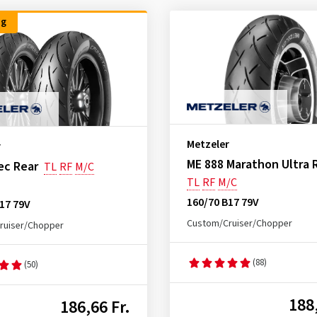
ng
Metzeler
r
ME 888 Marathon Ultra 
ec Rear
TL
RF
M/C
TL
RF
M/C
160/70 B17 79V
17 79V
Custom/Cruiser/Chopper
ruiser/Chopper
(88)
(50)
188,
186,66 Fr.