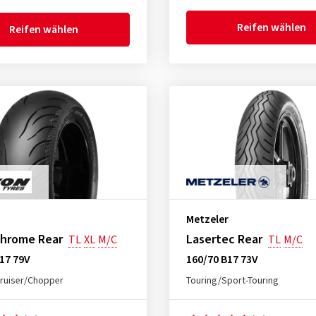
Reifen wählen
Reifen wählen
Metzeler
Chrome Rear
Lasertec Rear
TL
XL
M/C
TL
M/C
17 79V
160/70 B17 73V
ruiser/Chopper
Touring/Sport-Touring