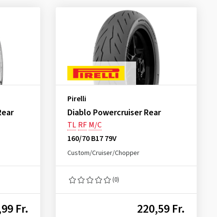
Pirelli
Rear
Diablo Powercruiser Rear
TL
RF
M/C
160/70 B17 79V
Custom/Cruiser/Chopper
(0)
99 Fr.
220,59 Fr.