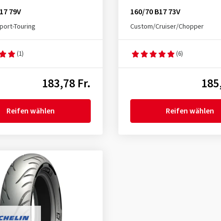
17 79V
160/70 B17 73V
port-Touring
Custom/Cruiser/Chopper
(1)
(6)
183,78 Fr.
185,
Reifen wählen
Reifen wählen