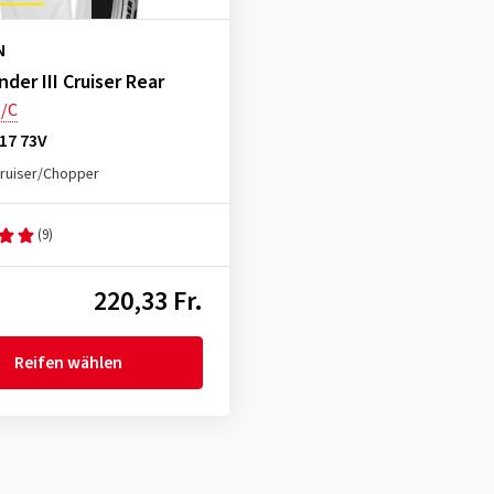
N
er III Cruiser Rear
/C
17 73V
ruiser/Chopper
(9)
220,33 Fr.
Reifen wählen