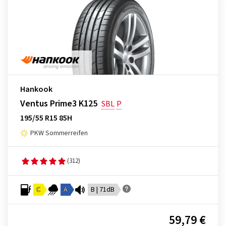
Hankook
Ventus Prime3 K125
SBL
P
195/55 R15 85H
PKW Sommerreifen
(312)
C
A
B | 71dB
59,79 €