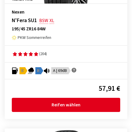
Nexen
N'Fera SU1
BSW
XL
195/45 ZR16 84W
PKW Sommerreifen
(204)
D
B
A | 69dB
57,91 €
Reifen wählen