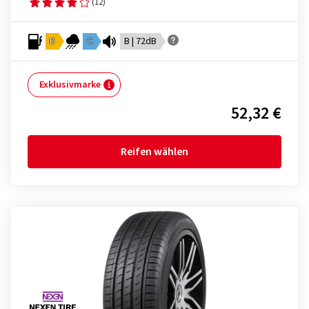
(12)
D
C
B | 72dB
Exklusivmarke
52,32 €
Reifen wählen