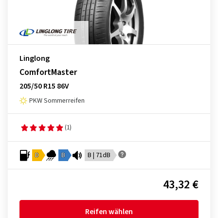
Linglong
ComfortMaster
205/50 R15 86V
PKW Sommerreifen
(1)
D
B
B | 71dB
43,32 €
Reifen wählen