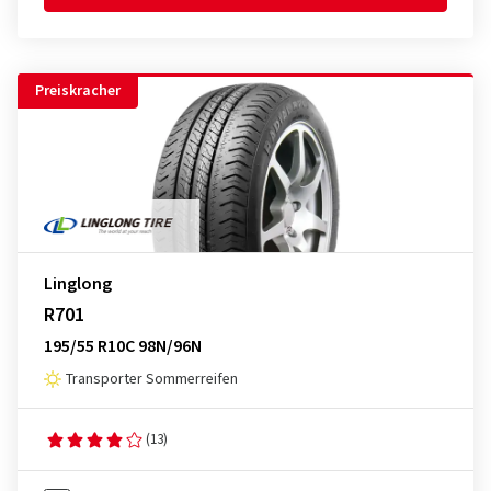
Preiskracher
Linglong
R701
195/55 R10C 98N/96N
Transporter Sommerreifen
(13)