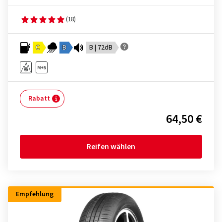
(18)
C
B
B | 72dB
Rabatt
64,50 €
Reifen wählen
Empfehlung