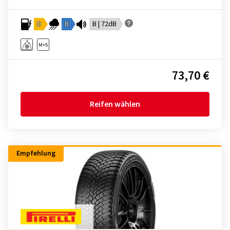
D
B
B | 72dB
73,70 €
Reifen wählen
Empfehlung