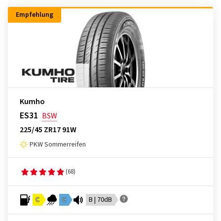
Empfehlung
Kumho
ES31
BSW
225/45 ZR17 91W
PKW Sommerreifen
(68)
C
C
B | 70dB