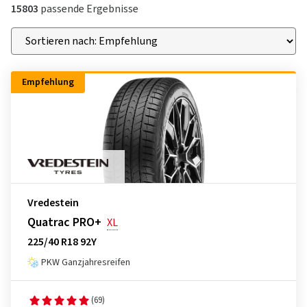
15803
passende Ergebnisse
Empfehlung
Vredestein
Quatrac PRO+
XL
225/40 R18 92Y
PKW Ganzjahresreifen
(69)