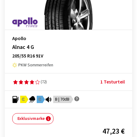
Apollo
Alnac 4 G
205/55 R16 91V
PKW Sommerreifen
1 Testurteil
(72)
C
C
B | 70dB
Exklusivmarke
47,23 €