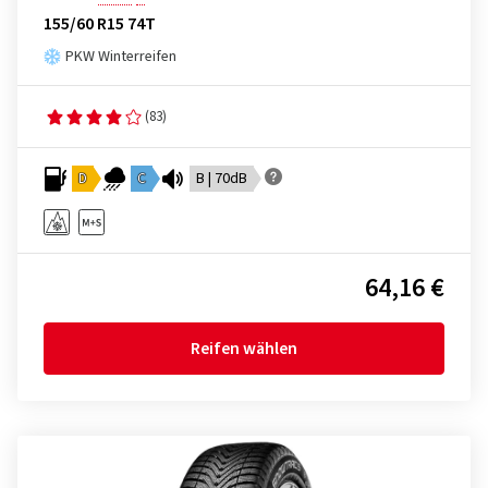
155/60 R15 74T
PKW Winterreifen
(83)
D
C
B | 70dB
64,16 €
Reifen wählen