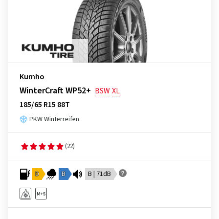
Kumho
WinterCraft WP52+
BSW
XL
185/65 R15 88T
PKW Winterreifen
(22)
D
B
B | 71dB