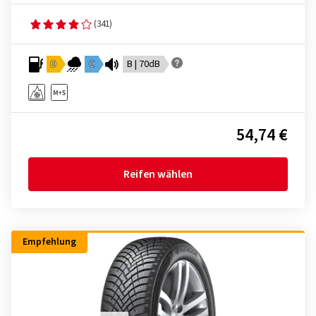
(341)
D
C
B | 70dB
54,74 €
Reifen wählen
Empfehlung