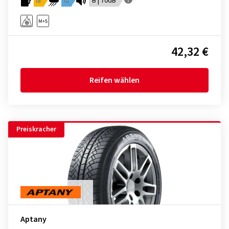
D
C
B | 70dB
42,32 €
Reifen wählen
Preiskracher
Aptany