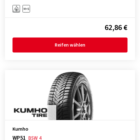
62,86 €
Reifen wählen
Kumho
WP51
BSW
4