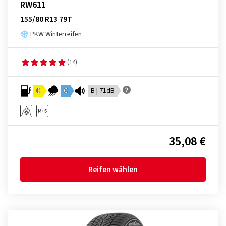
RW611
155/80 R13 79T
PKW Winterreifen
(14)
C
C
B | 71dB
35,08 €
Reifen wählen