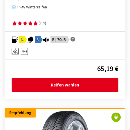
PKW Winterreifen
(199)
C
B
B | 70dB
65,19 €
Reifen wählen
Empfehlung