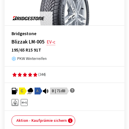
Bridgestone
Blizzak LM-005
EV-c
195/65 R15 91T
PKW Winterreifen
(344)
C
A
B | 71dB
Aktion - Kaufprämie sichern