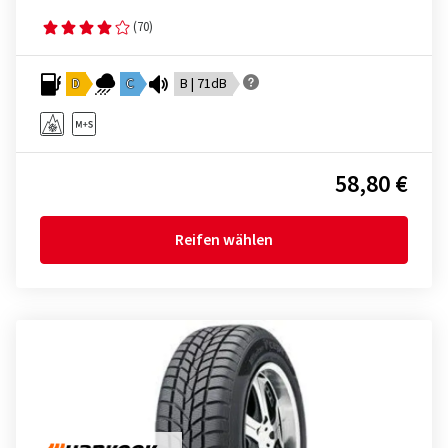
(70)
D
C
B | 71dB
58,80 €
Reifen wählen