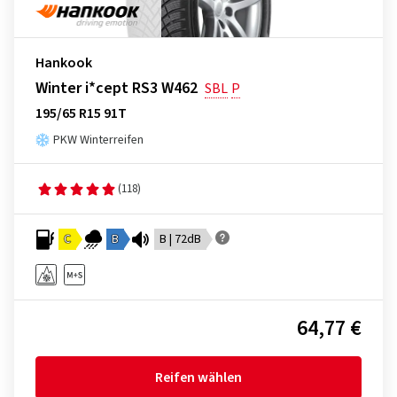
Hankook
Winter i*cept RS3 W462
SBL
P
195/65 R15 91T
PKW Winterreifen
(118)
C
B
B | 72dB
64,77 €
Reifen wählen