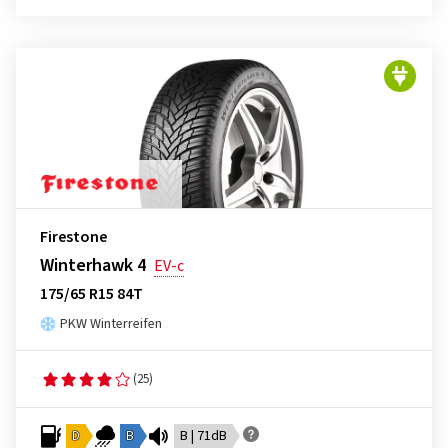
Firestone
Winterhawk 4
EV-c
175/65 R15 84T
PKW Winterreifen
(25)
D
B
B | 71dB