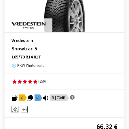
Vredestein
Snowtrac 5
165/70 R14 81T
PKW Winterreifen
(250)
D
C
B | 70dB
66,32 €