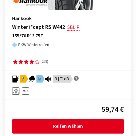
Hankook
Winter i*cept RS W442
SBL
P
155/70 R13 75T
PKW Winterreifen
(259)
D
D
B | 71dB
59,74 €
Reifen wählen