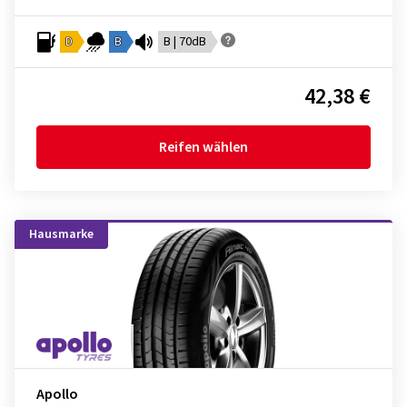
D
B
B | 70dB
42,38 €
Reifen wählen
Hausmarke
Apollo