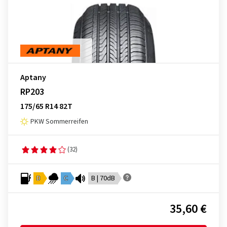
Aptany
RP203
175/65 R14 82T
PKW Sommerreifen
(32)
D
C
B | 70dB
35,60 €