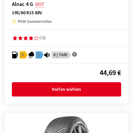
Alnac 4 G
DOT
195/60 R15 88V
PKW Sommerreifen
(72)
D
C
B | 70dB
44,69 €
Reifen wählen