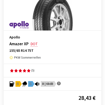
Apollo
Amazer XP
DOT
155/65 R14 75T
PKW Sommerreifen
(5)
D
C
B | 68dB
28,43 €