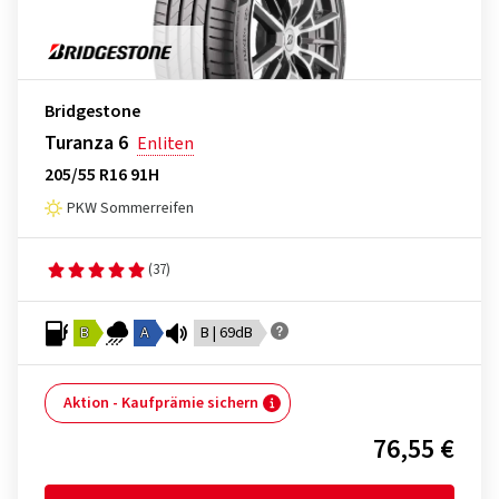
Bridgestone
Turanza 6
Enliten
205/55 R16 91H
PKW Sommerreifen
(37)
B
A
B | 69dB
Aktion - Kaufprämie sichern
76,55 €