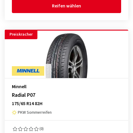
Reifen wählen
Preiskracher
Minnell
Radial P07
175/65 R14 82H
PKW Sommerreifen
(0)