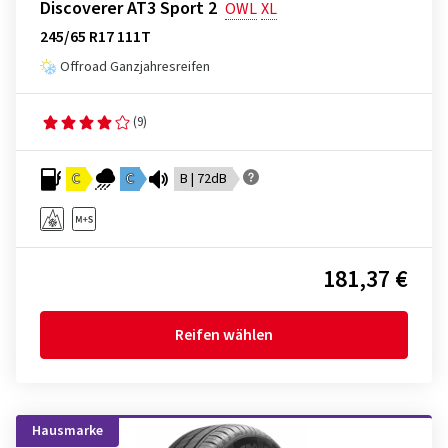
Discoverer AT3 Sport 2
OWL
XL
245/65 R17 111T
Offroad Ganzjahresreifen
(9)
C
C
B | 72dB
181,37 €
Reifen wählen
Hausmarke