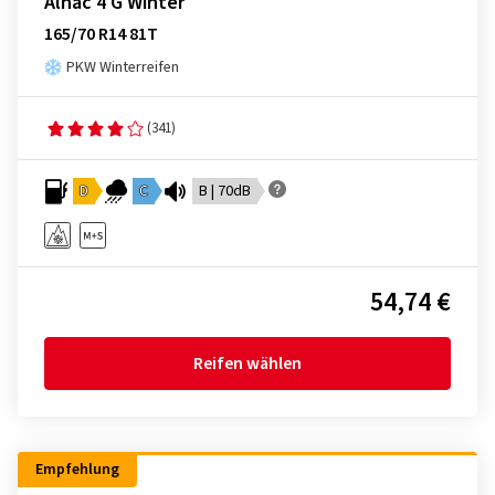
Alnac 4 G Winter
165/70 R14 81T
PKW Winterreifen
(341)
D
C
B | 70dB
54,74 €
Reifen wählen
Empfehlung