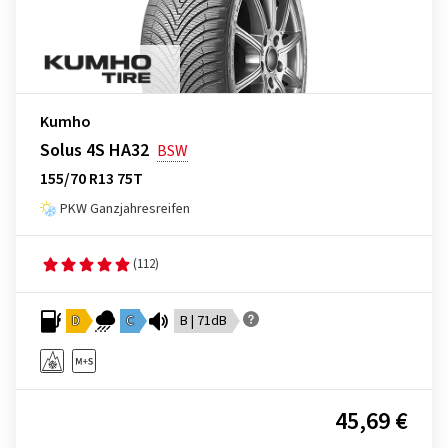
Kumho
Solus 4S HA32
BSW
155/70 R13 75T
PKW Ganzjahresreifen
(112)
D
C
B | 71dB
45,69 €