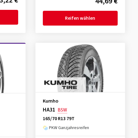
3,22 €
44,69 €
Reifen wählen
Kumho
HA31
BSW
165/70 R13 79T
PKW Ganzjahresreifen