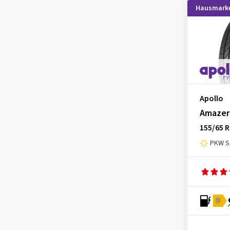
EP Tyres
(1)
Hausmark
Event Tyre
(43)
Evergreen
(13)
Falken
(1046)
Firemax
(136)
Firestone
(443)
Apollo
Fortuna
(133)
Amazer
Fortune
(11)
155/65 R
Fulda
(278)
PKW S
General
(256)
Gislaved
(1)
GiTi
(4)
D
Goodride
(338)
Goodtrip
(17)