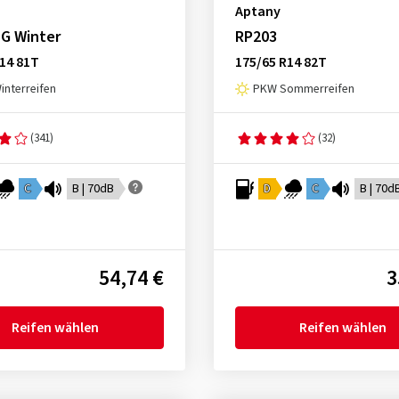
Aptany
 G Winter
RP203
14 81T
175/65 R14 82T
nterreifen
PKW Sommerreifen
(341)
(32)
C
B | 70dB
D
C
B | 70d
54,74 €
3
Reifen wählen
Reifen wählen