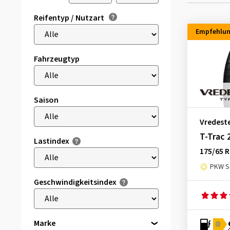
Reifentyp / Nutzart
Empfehlu
Fahrzeugtyp
Saison
Vredest
T-Trac 
Lastindex
175/65 R
PKW S
Geschwindigkeitsindex
Marke
D