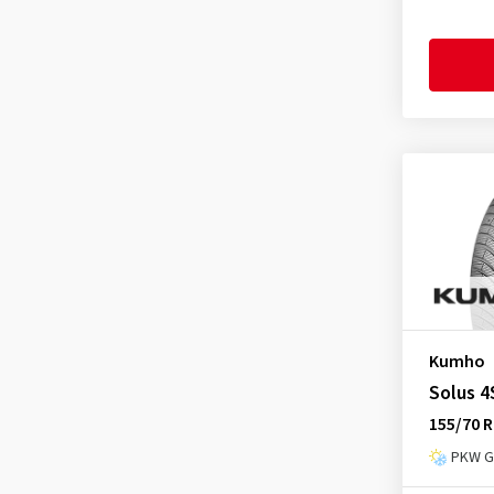
Goodyear
(1776)
Grenlander
(25)
Gripmax
(170)
GT Radial
(47)
Hankook
(2197)
Headway
(7)
Heidenau
(14)
Hifly
(373)
Imperial
(627)
Infinity
(9)
Kumho
Journey Tyre
(3)
Solus 4
Kenda
(249)
155/70 R
Kinforest
(1)
PKW Ga
Kingboss
(10)