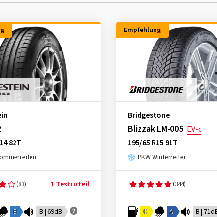
ng
Empfehlung
ein
Bridgestone
2
Blizzak LM-005
EV-c
14 82T
195/65 R15 91T
ommerreifen
PKW Winterreifen
1 Testurteil
(83)
(344)
B
B | 69dB
C
A
B | 71d