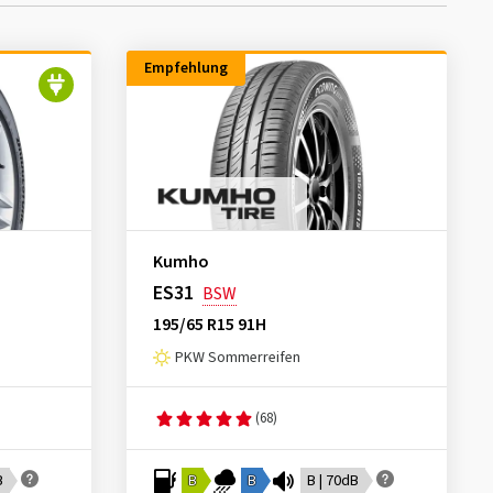
Empfehlung
Kumho
ES31
BSW
195/65 R15 91H
PKW Sommerreifen
(68)
B
B
B
B | 70dB