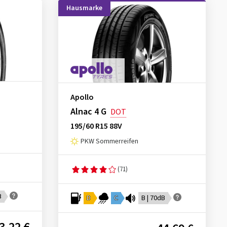
Hausmarke
Apollo
Alnac 4 G
DOT
195/60 R15 88V
PKW Sommerreifen
(71)
B
D
C
B | 70dB