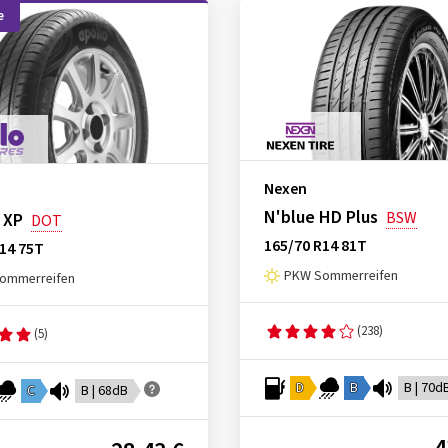
e
Nexen
N'blue HD Plus
BSW
 XP
DOT
165/70 R14 81T
14 75T
PKW Sommerreifen
ommerreifen
(238)
(5)
D
B
B | 70d
C
B | 68dB