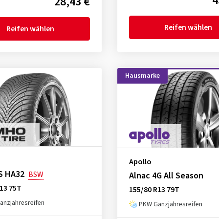
4
28,43 €
Reifen wählen
Reifen wählen
Hausmarke
Apollo
S HA32
BSW
Alnac 4G All Season
13 75T
155/80 R13 79T
nzjahresreifen
PKW Ganzjahresreifen