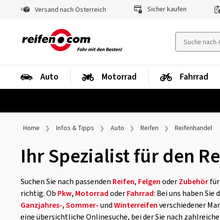
Sicher kaufen
Versand nach Österreich
Auto
Motorrad
Fahrrad
Home
Infos & Tipps
Auto
Reifen
Reifenhandel
Ihr Spezialist für den 
Suchen Sie nach passenden
Reifen
,
Felgen
oder
Zubehör
für
richtig. Ob
Pkw
,
Motorrad
oder
Fahrrad
: Bei uns haben Sie
Ganzjahres-
,
Sommer-
und
Winterreifen
verschiedener Mark
eine übersichtliche Onlinesuche, bei der Sie nach zahlreich