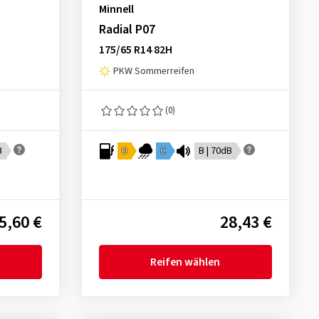
Minnell
Radial P07
175/65 R14 82H
PKW Sommerreifen
(0)
B
D
C
B | 70dB
5,60 €
28,43 €
Reifen wählen