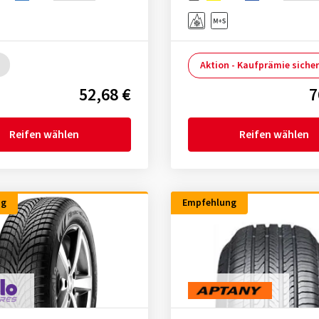
Aktion - Kaufprämie siche
52,68 €
7
Reifen wählen
Reifen wählen
ng
Empfehlung