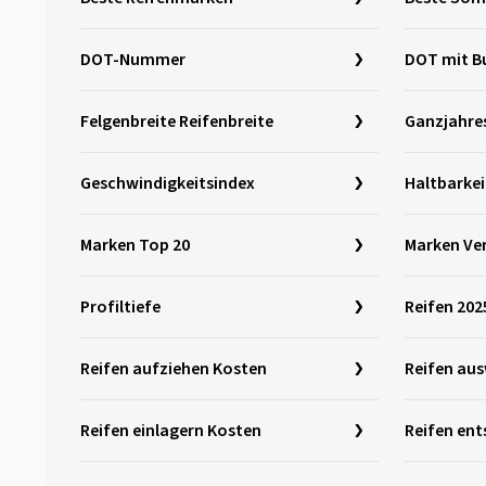
DOT-Nummer
DOT mit B
Felgenbreite Reifenbreite
Ganzjahres
Geschwindigkeitsindex
Haltbarkei
Marken Top 20
Marken Ver
Profiltiefe
Reifen 202
Reifen aufziehen Kosten
Reifen au
Reifen einlagern Kosten
Reifen en