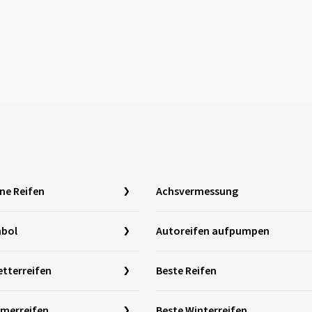
ne Reifen
Achsvermessung
mbol
Autoreifen aufpumpen
etterreifen
Beste Reifen
merreifen
Beste Winterreifen