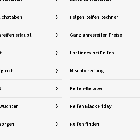
uchstaben
Felgen Reifen Rechner
reifen erlaubt
Ganzjahresreifen Preise
t
Lastindex bei Reifen
gleich
Mischbereifung
5
Reifen-Berater
swuchten
Reifen Black Friday
tsorgen
Reifen finden