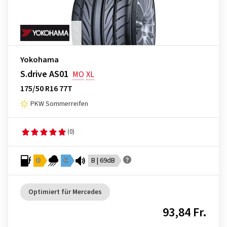
Yokohama
S.drive AS01
MO
XL
175/50 R16 77T
PKW Sommerreifen
(0)
D
C
B | 69dB
Optimiert für Mercedes
93,84 Fr.