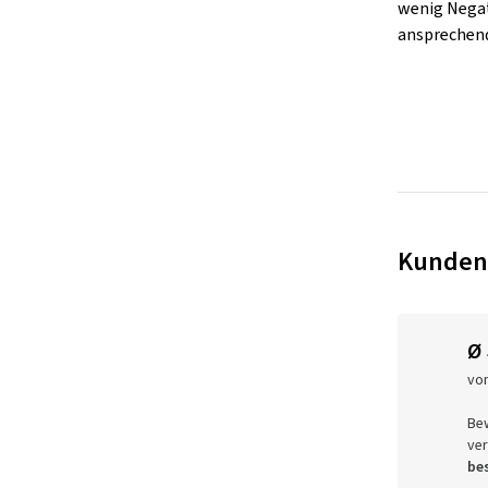
wenig Negat
ansprechend
Kunden
Ø
vo
Be
ver
bes