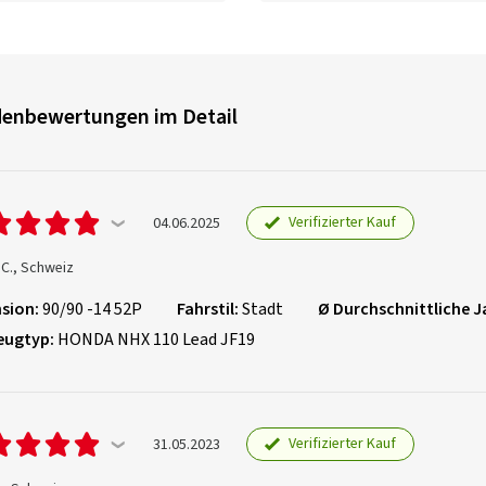
enbewertungen im Detail
Verifizierter Kauf
04.06.2025
C., Schweiz
sion:
90/90 -14 52P
Fahrstil:
Stadt
Ø Durchschnittliche J
eugtyp:
HONDA NHX 110 Lead JF19
Verifizierter Kauf
31.05.2023