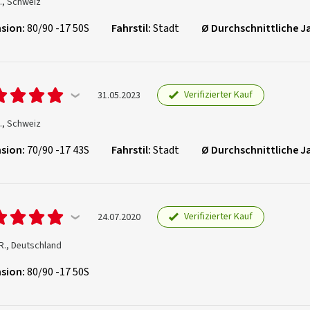
., Schweiz
sion:
80/90 -17 50S
Fahrstil:
Stadt
Ø Durchschnittliche J
Verifizierter Kauf
31.05.2023
., Schweiz
sion:
70/90 -17 43S
Fahrstil:
Stadt
Ø Durchschnittliche J
Verifizierter Kauf
24.07.2020
R., Deutschland
sion:
80/90 -17 50S