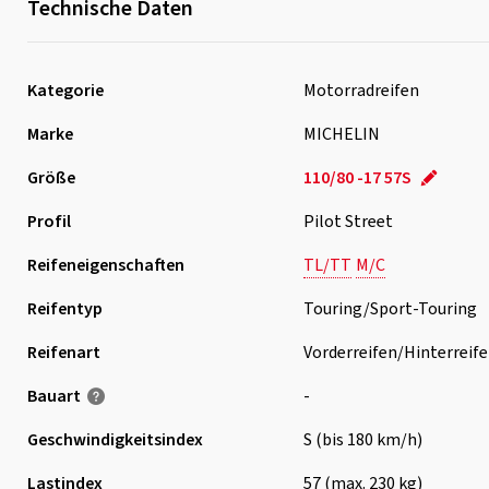
Technische Daten
Kategorie
Motorradreifen
Marke
MICHELIN
Größe
110/80 -17 57S
Profil
Pilot Street
Reifeneigenschaften
TL/TT
M/C
Reifentyp
Touring/Sport-Touring
Reifenart
Vorderreifen/Hinterreif
Bauart
-
Geschwindigkeits­index
S (bis 180 km/h)
Lastindex
57 (max. 230 kg)