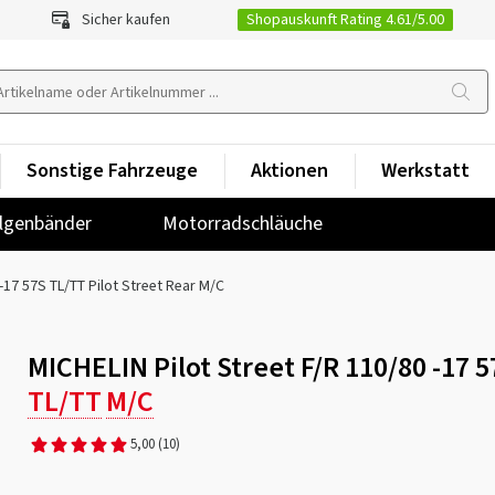
Shopauskunft Rating 4.61/5.00
Sicher kaufen
Sonstige Fahrzeuge
Aktionen
Werkstatt
lgenbänder
Motorradschläuche
-17 57S TL/TT Pilot Street Rear M/C
MICHELIN Pilot Street F/R 110/80 -17 
TL/TT
M/C
5,00
(10)