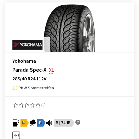
Yokohama
Parada Spec-X
XL
285/40 R24 112V
PKW Sommerreifen
(0)
D
B
B | 74dB