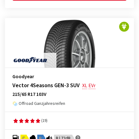
Goodyear
Vector 4Seasons GEN-3 SUV
XL
EVr
215/65 R17 103V
Offroad Ganzjahresreifen
(19)
C
B
B | 72dB