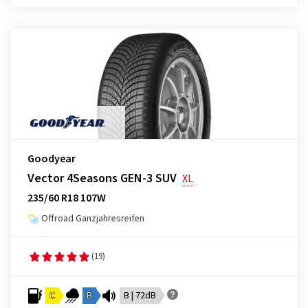
Goodyear
Vector 4Seasons GEN-3 SUV
XL
235/60 R18 107W
Offroad Ganzjahresreifen
(19)
C
B
B | 72dB