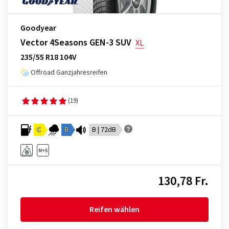
Goodyear
Vector 4Seasons GEN-3 SUV
XL
235/55 R18 104V
Offroad Ganzjahresreifen
(19)
C
B
B | 72dB
130,78 Fr.
Reifen wählen