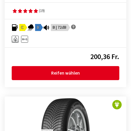
(19)
C
B
B | 72dB
200,36 Fr.
Reifen wählen