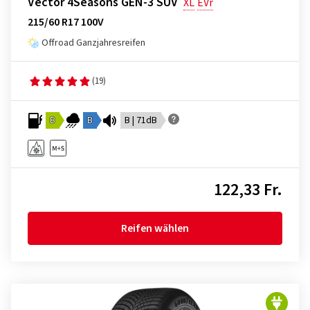
Vector 4Seasons GEN-3 SUV
XL
EVr
215/60 R17 100V
Offroad Ganzjahresreifen
(19)
B
B
B | 71dB
122,33 Fr.
Reifen wählen