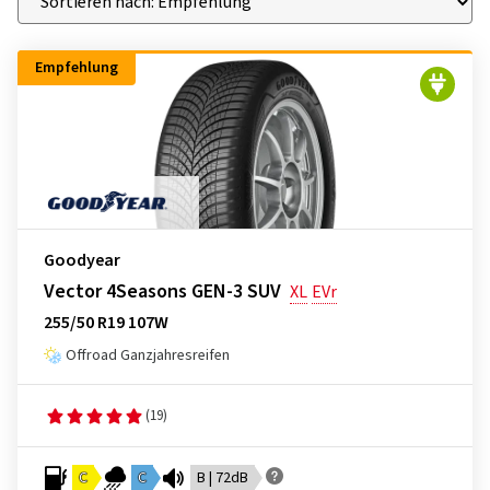
Empfehlung
Goodyear
Vector 4Seasons GEN-3 SUV
XL
EVr
255/50 R19 107W
Offroad Ganzjahresreifen
(19)
C
C
B | 72dB