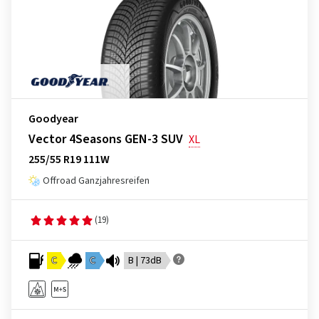
Goodyear
Vector 4Seasons GEN-3 SUV
XL
255/55 R19 111W
Offroad Ganzjahresreifen
(19)
C
C
B | 73dB