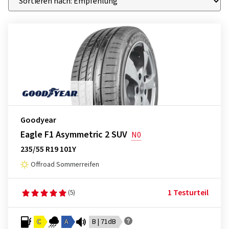
Goodyear
Eagle F1 Asymmetric 2 SUV
N0
235/55 R19 101Y
Offroad Sommerreifen
1 Testurteil
(5)
C
A
B | 71dB