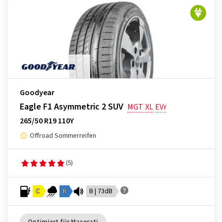
Goodyear
Eagle F1 Asymmetric 2 SUV
MGT
XL
EVr
265/50 R19 110Y
Offroad Sommerreifen
(5)
C
B
B | 73dB