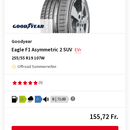
Goodyear
Eagle F1 Asymmetric 2 SUV
EVr
255/55 R19 107W
Offroad Sommerreifen
(5)
B
B
B | 71dB
155,72 Fr.