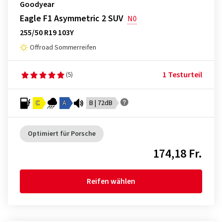
Goodyear
Eagle F1 Asymmetric 2 SUV
N0
255/50 R19 103Y
Offroad Sommerreifen
1 Testurteil
(5)
C
A
B | 72dB
Optimiert für Porsche
174,18 Fr.
Reifen wählen