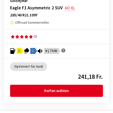
Goodyear
Eagle F1 Asymmetric 2 SUV
AO
XL
285/40 R21 109Y
Offroad Sommerreifen
(5)
C
B
B | 73dB
Optimiert für Audi
241,18 Fr.
Reifen wählen