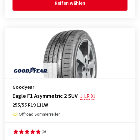
Reifen wählen
Goodyear
Eagle F1 Asymmetric 2 SUV
J
LR
Xl
255/55 R19 111W
Offroad Sommerreifen
(5)