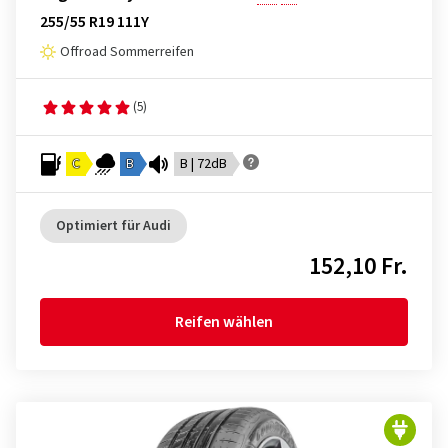
255/55 R19 111Y
Offroad Sommerreifen
(5)
C
B
B | 72dB
Optimiert für Audi
152,10 Fr.
Reifen wählen