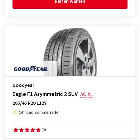
Reifen wählen
Goodyear
Eagle F1 Asymmetric 2 SUV
AO
XL
285/45 R20 112Y
Offroad Sommerreifen
(5)