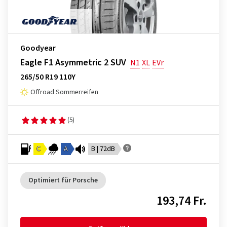
Goodyear
Eagle F1 Asymmetric 2 SUV
N1
XL
EVr
265/50 R19 110Y
Offroad Sommerreifen
(5)
C
A
B | 72dB
Optimiert für Porsche
193,74 Fr.