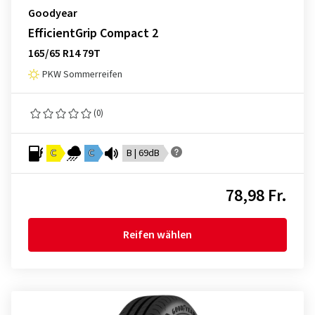
Goodyear
EfficientGrip Compact 2
165/65 R14 79T
PKW Sommerreifen
(0)
C
C
B | 69dB
78,98 Fr.
Reifen wählen