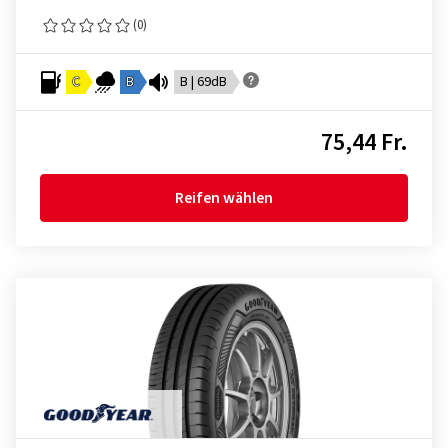
(0)
C
B
B | 69dB
75,44 Fr.
Reifen wählen