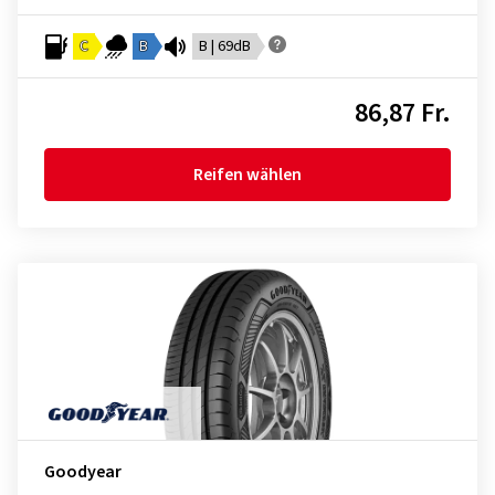
C
B
B | 69dB
86,87 Fr.
Reifen wählen
Goodyear