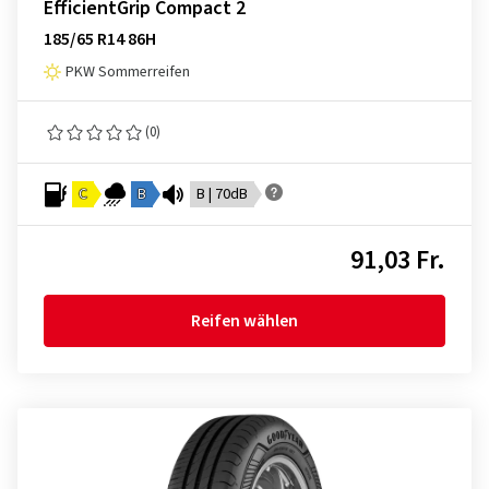
EfficientGrip Compact 2
185/65 R14 86H
PKW Sommerreifen
(0)
C
B
B | 70dB
91,03 Fr.
Reifen wählen