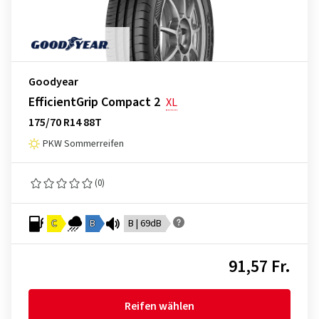
Goodyear
EfficientGrip Compact 2
XL
175/70 R14 88T
PKW Sommerreifen
(0)
C
B
B | 69dB
91,57 Fr.
Reifen wählen