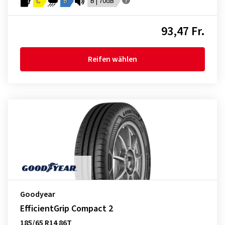
C
B
B | 70dB
93,47 Fr.
Reifen wählen
Goodyear
EfficientGrip Compact 2
185/65 R14 86T