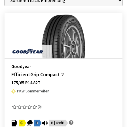
Goodyear
EfficientGrip Compact 2
175/65 R14 82T
PKW Sommerreifen
(0)
C
B
B | 69dB