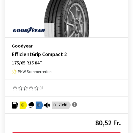
Goodyear
EfficientGrip Compact 2
175/65 R15 84T
PKW Sommerreifen
(0)
C
B
B | 70dB
80,52 Fr.