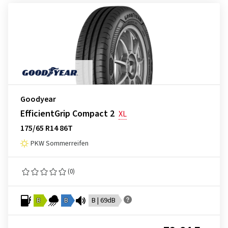
Goodyear
EfficientGrip Compact 2
XL
175/65 R14 86T
PKW Sommerreifen
(0)
B
B
B | 69dB