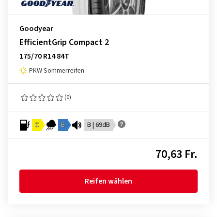
Goodyear
EfficientGrip Compact 2
175/70 R14 84T
PKW Sommerreifen
(0)
C
B
B | 69dB
70,63 Fr.
Reifen wählen