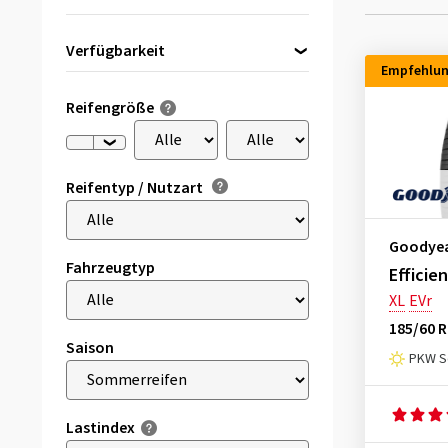
Verfügbarkeit
Empfehlu
Direkt lieferbar
(63)
Reifengröße
Reifentyp / Nutzart
Goodye
Fahrzeugtyp
Efficie
XL
EVr
185/60 R
Saison
PKW S
Lastindex