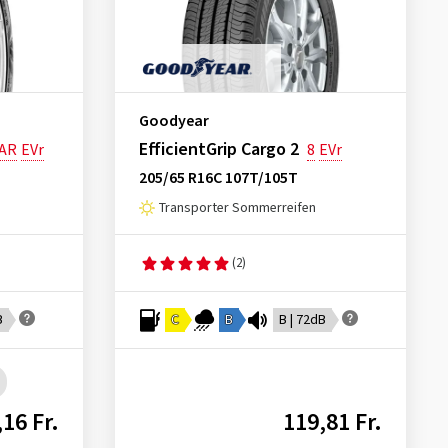
Goodyear
EfficientGrip Cargo 2
AR
EVr
8
EVr
205/65 R16C 107T/105T
Transporter Sommerreifen
(2)
B
C
B
B | 72dB
16 Fr.
119,81 Fr.