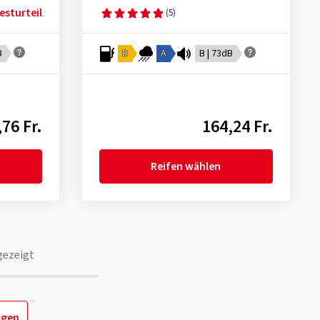
esturteil
(5)
B
D
A
B | 73dB
76 Fr.
164,24 Fr.
Reifen wählen
gezeigt
igen