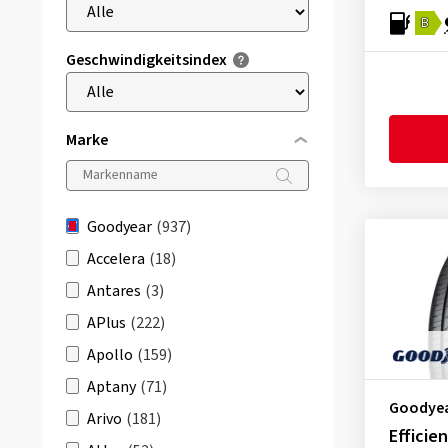
B
Geschwindigkeitsindex
Marke
Goodyear
(937)
Accelera
(18)
Antares
(3)
APlus
(222)
Apollo
(159)
Aptany
(71)
Goodye
Arivo
(181)
Efficie