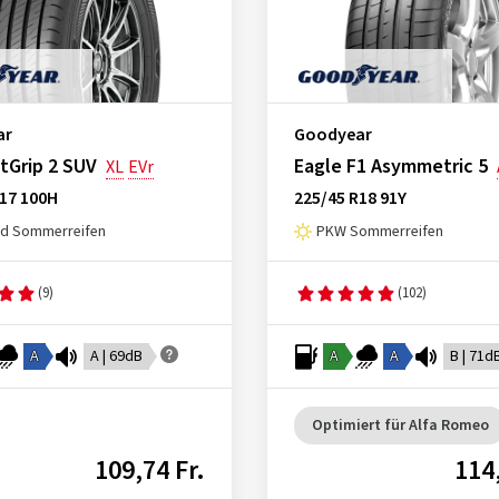
ar
Goodyear
ntGrip 2 SUV
Eagle F1 Asymmetric 5
XL
EVr
R17 100H
225/45 R18 91Y
ad Sommerreifen
PKW Sommerreifen
(9)
(102)
A
A | 69dB
A
A
B | 71d
Optimiert für Alfa Romeo
109,74 Fr.
114,