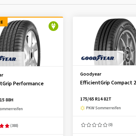
ng
Goodyear
ar
EfficientGrip Compact 
ntGrip Performance
175/65 R14 82T
15 88H
PKW Sommerreifen
ommerreifen
(0)
(388)