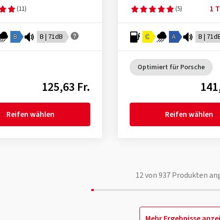
1 T
(11)
(5)
B
B | 71dB
C
A
B | 71d
Optimiert für Porsche
125,63 Fr.
141,
Reifen wählen
Reifen wählen
12
von
937
Produkten an
Mehr Ergebnisse anze