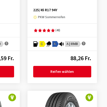
225/45 R17 94Y
PKW Sommerreifen
(48)
B
C
A
A | 69dB
,59 Fr.
88,26 Fr.
Reifen wählen