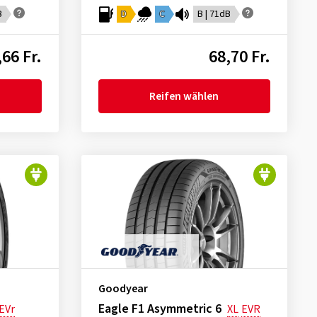
B
D
C
B | 71dB
,66 Fr.
68,70 Fr.
Reifen wählen
Goodyear
Eagle F1 Asymmetric 6
EVr
XL
EVR