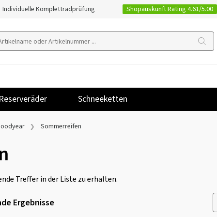
Shopauskunft Rating 4.61/5.00
Individuelle Komplettradprüfung
Reserveräder
Schneeketten
oodyear
Sommerreifen
n
nde Treffer in der Liste zu erhalten.
de Ergebnisse