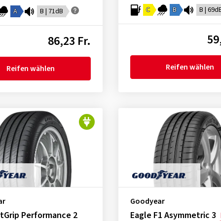
C
B
B | 69d
A
B | 71dB
59
86,23 Fr.
Reifen wählen
Reifen wählen
ar
Goodyear
ntGrip Performance 2
Eagle F1 Asymmetric 3