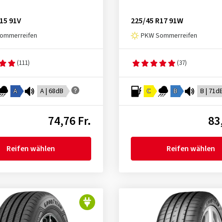
15 91V
225/45 R17 91W
ommerreifen
PKW Sommerreifen
(111)
(37)
A
A | 68dB
C
B
B | 71d
74,76 Fr.
83
Reifen wählen
Reifen wählen