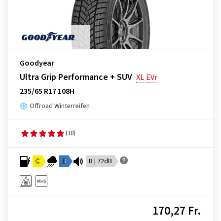
Goodyear
Ultra Grip Performance + SUV
XL
EVr
235/65 R17 108H
Offroad Winterreifen
(10)
C
B
B | 72dB
170,27 Fr.