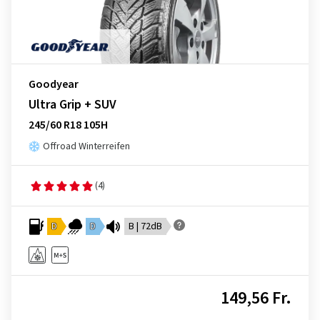
Goodyear
Ultra Grip + SUV
245/60 R18 105H
Offroad Winterreifen
(4)
D
D
B | 72dB
149,56 Fr.