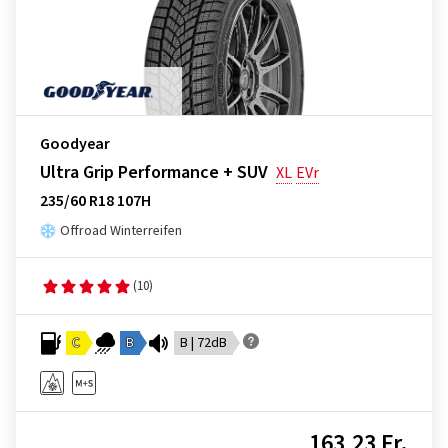
Goodyear
Ultra Grip Performance + SUV
XL
EVr
235/60 R18 107H
Offroad Winterreifen
(10)
C
B
B | 72dB
163,23 Fr.