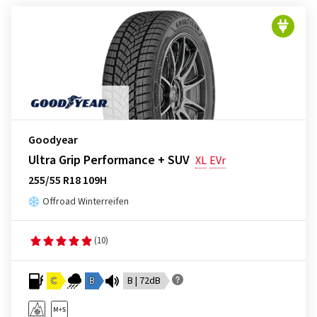
Goodyear
Ultra Grip Performance + SUV
XL
EVr
255/55 R18 109H
Offroad Winterreifen
(10)
C
B
B | 72dB