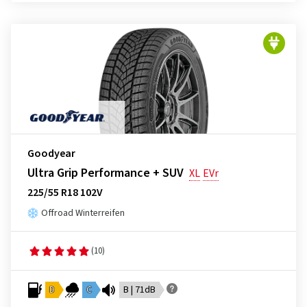
Goodyear
Ultra Grip Performance + SUV
XL
EVr
225/55 R18 102V
Offroad Winterreifen
(10)
D
C
B | 71dB