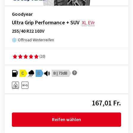
Goodyear
Ultra Grip Performance + SUV
XL
EVr
255/40 R22 103V
Offroad Winterreifen
(10)
C
C
B | 73dB
167,01 Fr.
Reifen wählen