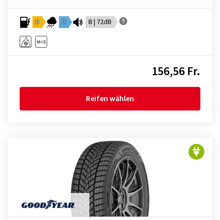
D
C
B | 72dB
156,56 Fr.
Reifen wählen