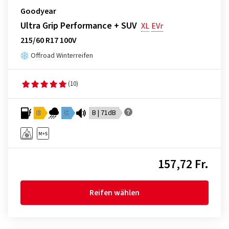
Goodyear
Ultra Grip Performance + SUV
XL
EVr
215/60 R17 100V
Offroad Winterreifen
(10)
D
C
B | 71dB
157,72 Fr.
Reifen wählen