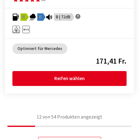
B
B
B | 72dB
Optimiert für Mercedes
171,41 Fr.
Reifen wählen
12
von
54
Produkten angezeigt