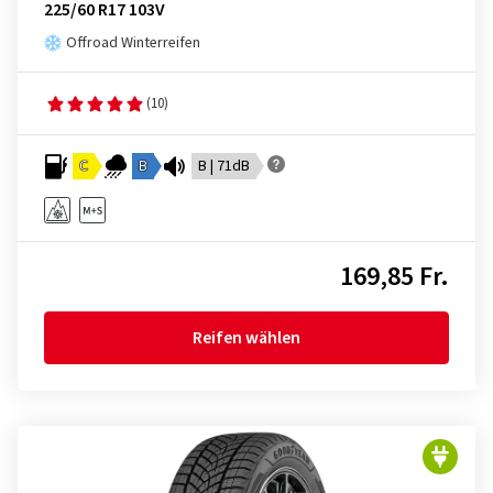
225/60 R17 103V
Offroad Winterreifen
(10)
C
B
B | 71dB
169,85 Fr.
Reifen wählen