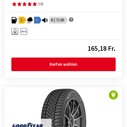
(10)
D
B
B | 71dB
165,18 Fr.
Reifen wählen