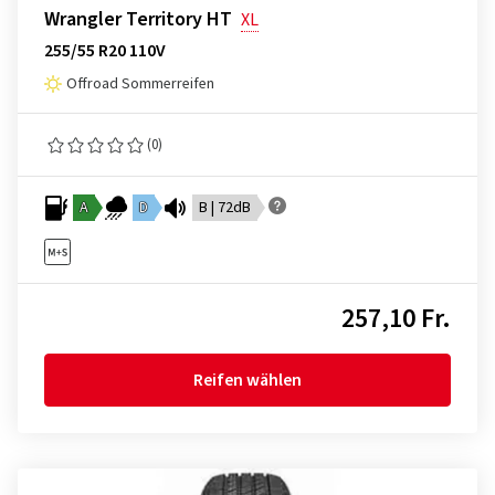
Wrangler Territory HT
XL
255/55 R20 110V
Offroad Sommerreifen
(0)
A
D
B | 72dB
257,10 Fr.
Reifen wählen