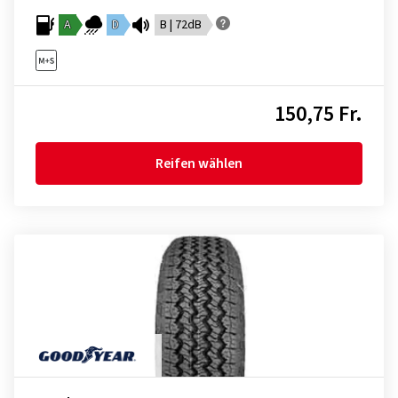
A
D
B | 72dB
150,75 Fr.
Reifen wählen