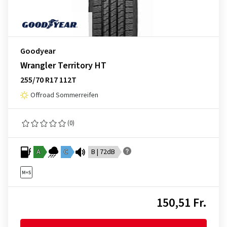
Goodyear
Wrangler Territory HT
255/70 R17 112T
Offroad Sommerreifen
(0)
A
C
B | 72dB
150,51 Fr.