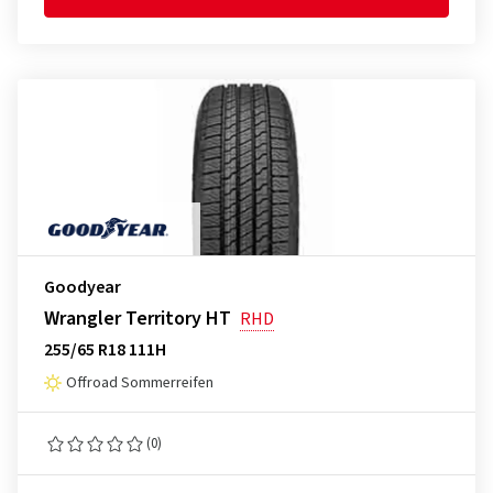
Goodyear
Wrangler Territory HT
RHD
255/65 R18 111H
Offroad Sommerreifen
(0)