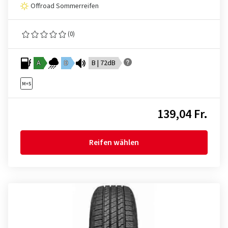
Offroad Sommerreifen
(0)
A
D
B | 72dB
139,04 Fr.
Reifen wählen