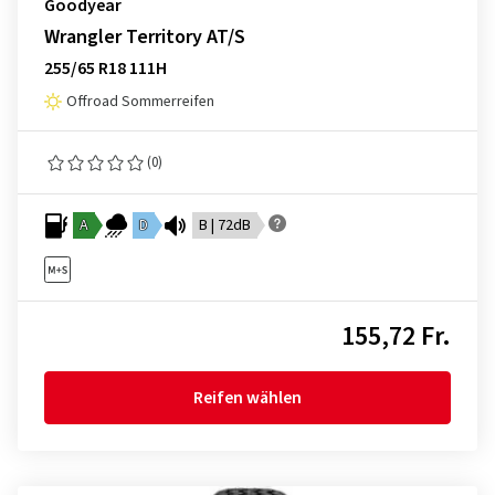
Goodyear
Wrangler Territory AT/S
255/65 R18 111H
Offroad Sommerreifen
(0)
A
D
B | 72dB
155,72 Fr.
Reifen wählen