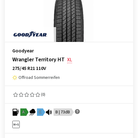
Goodyear
Wrangler Territory HT
XL
275/45 R21 110V
Offroad Sommerreifen
(0)
A
C
B | 73dB