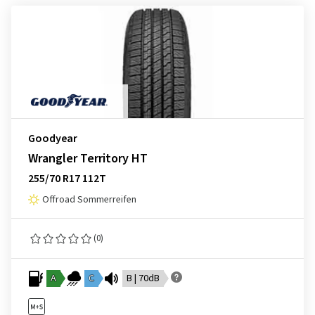
Goodyear
Wrangler Territory HT
255/70 R17 112T
Offroad Sommerreifen
(0)
A
C
B | 70dB