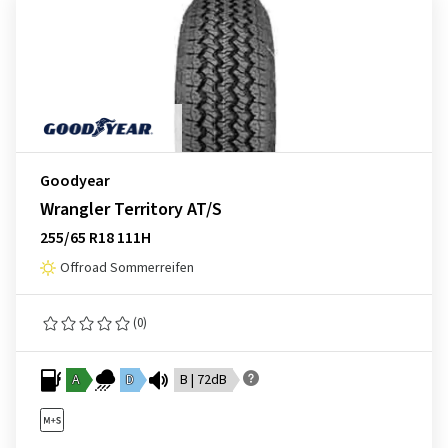
Goodyear
Wrangler Territory AT/S
255/65 R18 111H
Offroad Sommerreifen
(0)
A
D
B | 72dB