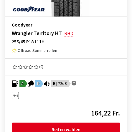
Goodyear
Wrangler Territory HT
RHD
255/65 R18 111H
Offroad Sommerreifen
(0)
A
D
B | 72dB
164,22 Fr.
Reifen wählen