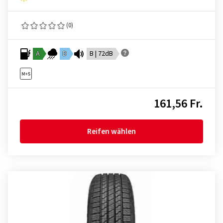
(0)
A
D
B | 72dB
161,56 Fr.
Reifen wählen