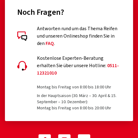
Bernd U., Deutschland
11,34 €
4,95 
Noch Fragen?
Dimension:
1.85 16 0 TT
In den Warenkorb
Antworten rund um das Thema Reifen
und unseren Onlineshop finden Sie in
den
FAQ
.
Kostenlose Experten-Beratung
erhalten Sie über unsere Hotline:
0511-
12321010
Montag bis Freitag von 8:00 bis 18:00 Uhr
In der Hauptsaison (30. März – 30. April & 15.
September – 10. Dezember):
Montag bis Freitag von 8:00 bis 20:00 Uhr