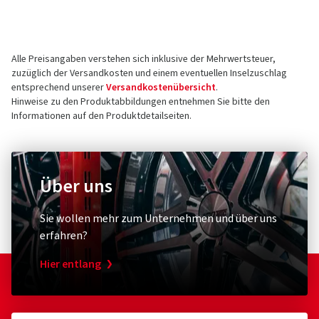
30001 Hannover
5 Sterne
(0)
Deutschland
4 Sterne
(1)
Alle Preisangaben verstehen sich inklusive der Mehrwertsteuer,
3 Sterne
(0)
Kontakt für Produktsicherheit (kein
zuzüglich der Versandkosten und einem eventuellen Inselzuschlag
2 Sterne
(0)
Kundensupport)
entsprechend unserer
Versandkostenübersicht
.
1 Sterne
(0)
Hinweise zu den Produktabbildungen entnehmen Sie bitte den
Kontaktformular:
https://www.continental-
Informationen auf den Produktdetailseiten.
tires.com/contact/
Kundenbewertungen im Detail
Über uns
Diebstahlschutz & Sicherheit
Sonstige
XLC
Schwal
Sie wollen mehr zum Unternehmen und über uns
Zahlenspiralkabelschloss
Conver
erfahren?
RonaldBiggs Ø 10 mm Länge 185 mm
Umrüst
13.07.2023
Hier entlang
Verifizierter Kauf
(0)