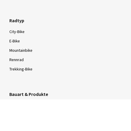
Radtyp
City-Bike
E-Bike
Mountainbike
Rennrad
Trekking-Bike
Bauart & Produkte
Drahtreifen
Faltreifen
Schlauchreifen