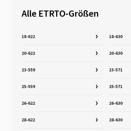
27-622
(5)
Alle ETRTO-Größen
27-630
(5)
28-340
(1)
28-355
(1)
18-622
18-630
28-406
(2)
28-438
(1)
20-622
20-630
28-451
(2)
28-484
(3)
23-559
23-571
28-501
(3)
25-559
28-507
(1)
25-571
28-540
(1)
26-622
26-630
28-541
(2)
28-559
(4)
28-622
28-630
28-584
(1)