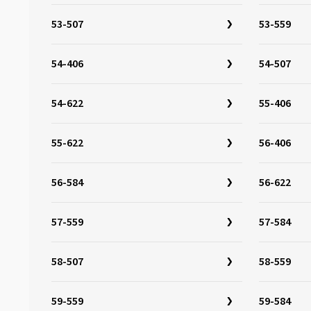
32-642
(3)
53-507
53-559
33-622
(15)
33-642
(3)
54-406
54-507
34-349
(3)
34-279
(1)
54-622
55-406
34-288
(1)
34-298
(1)
55-622
56-406
34-305
(4)
56-584
56-622
34-507
(3)
34-544
(3)
57-559
57-584
35-355
(1)
35-340
(1)
58-507
58-559
35-406
(5)
35-438
(1)
59-559
59-584