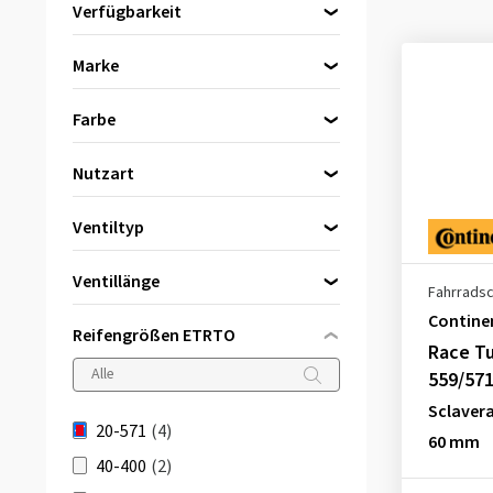
Verfügbarkeit
Direkt lieferbar
(4)
Marke
Continental
(2)
Farbe
Schwalbe
(2)
Schwarz
(4)
Nutzart
Rennrad
(4)
Ventiltyp
Sclaverand-Ventil (SV)
(4)
Ventillänge
Fahrrads
40 mm
(1)
Contine
Reifengrößen ETRTO
Race Tu
42 mm
(1)
559/57
60 mm
(2)
Sclavera
20-571
(4)
60 mm
40-400
(2)