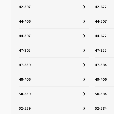
32-355
(3)
42-597
42-622
32-400
(2)
32-406
(6)
44-406
44-507
32-438
(1)
32-451
(6)
44-597
44-622
32-484
(3)
47-305
47-355
32-501
(3)
32-507
(4)
47-559
47-584
32-541
(1)
32-544
(3)
48-406
49-406
32-559
(5)
32-597
(3)
50-559
50-584
32-622
(17)
32-630
(5)
52-559
52-584