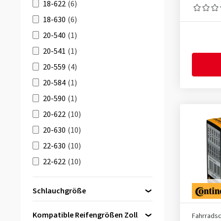
18-622
(6)
18-630
(6)
20-540
(1)
20-541
(1)
20-559
(4)
20-584
(1)
20-590
(1)
20-622
(10)
20-630
(10)
22-630
(10)
22-622
(10)
23-406
(1)
Schlauchgröße
23-451
(1)
26 Zoll
(4)
23-559
(4)
Kompatible Reifengrößen Zoll
Fahrrads