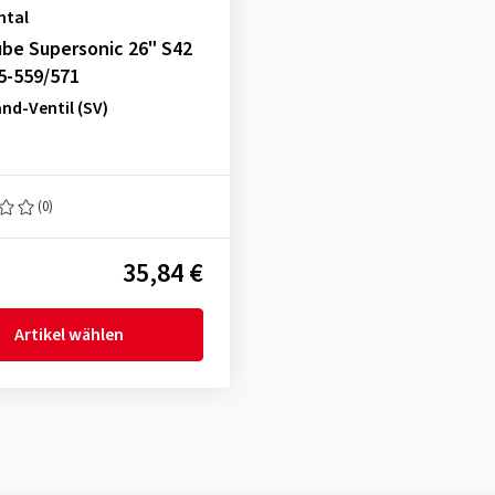
ntal
be Supersonic 26" S42
5-559/571
nd-Ventil (SV)
(0)
35,84 €
Artikel wählen