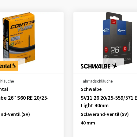
chläuche
Fahrradschläuche
ntal
Schwalbe
be 26" S60 RE 20/25-
SV11 26 20/25-559/571 E
1
Light 40mm
nd-Ventil (SV)
Sclaverand-Ventil (SV)
40 mm