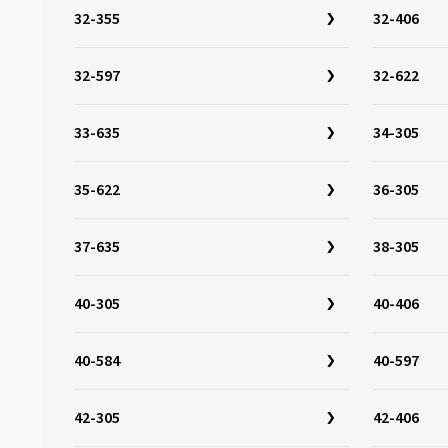
28-590
(1)
32-355
32-406
28-597
(2)
28-622
(8)
32-597
32-622
28-630
(8)
33-635
34-305
30-340
(1)
30-355
(1)
35-622
36-305
30-622
(4)
30-630
(2)
37-635
38-305
32-279
(1)
32-288
(1)
40-305
40-406
32-298
(1)
32-305
(4)
40-584
40-597
32-340
(1)
42-305
42-406
32-349
(3)