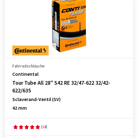
Fahrradschläuche
Continental
Tour Tube All 28" S42 RE 32/47-622 32/42-
622/635
Sclaverand-Ventil (SV)
42 mm
(14)