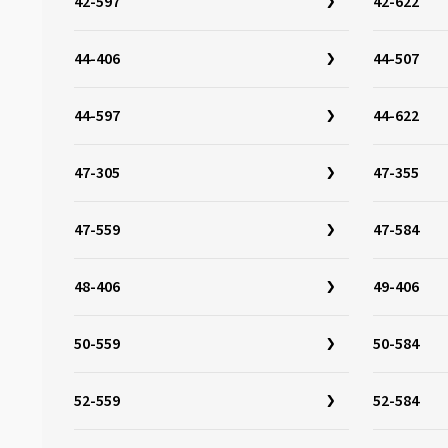
42-597
42-622
32-349
(3)
32-355
(3)
44-406
44-507
32-400
(2)
32-406
(6)
44-597
44-622
32-438
(1)
32-451
(6)
47-305
47-355
32-484
(3)
47-559
47-584
32-501
(3)
32-507
(4)
48-406
49-406
32-541
(1)
32-544
(3)
50-559
50-584
32-559
(5)
32-597
(3)
52-559
52-584
32-622
(17)