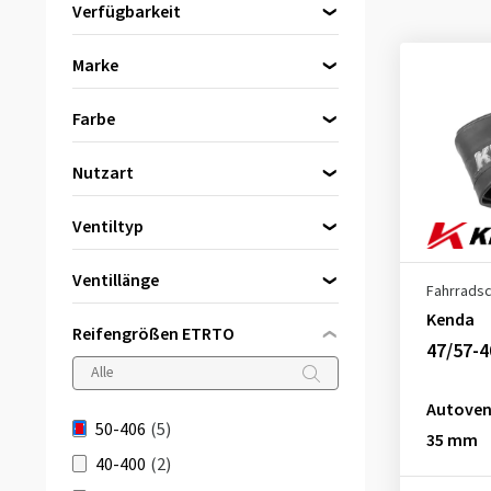
Verfügbarkeit
Direkt lieferbar
(5)
Marke
Continental
(2)
Farbe
Kenda
(1)
Schwarz
(5)
Schwalbe
(2)
Nutzart
City/Trekking
(4)
Ventiltyp
Autoventil (AV)
(3)
Ventillänge
Fahrrads
Dunlop-Ventil (DV)
(2)
34 mm
(1)
Kenda
Reifengrößen ETRTO
47/57-4
35 mm
(1)
40 mm
(3)
Autovent
50-406
(5)
35 mm
40-400
(2)