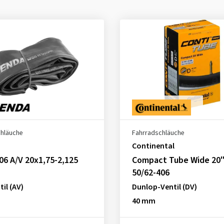
chläuche
Fahrradschläuche
Continental
06 A/V 20x1,75-2,125
Compact Tube Wide 20"
50/62-406
il (AV)
Dunlop-Ventil (DV)
40 mm