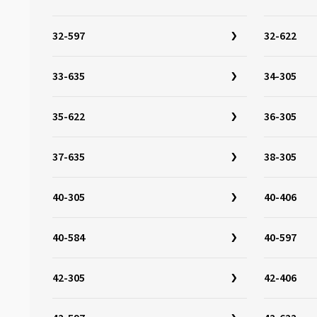
28-584
(1)
28-590
(1)
32-597
32-622
28-597
(2)
28-622
(8)
33-635
34-305
28-630
(8)
35-622
36-305
30-340
(1)
30-355
(1)
37-635
38-305
30-622
(4)
30-630
(2)
40-305
40-406
32-279
(1)
32-288
(1)
40-584
40-597
32-298
(1)
32-305
(4)
42-305
42-406
32-340
(1)