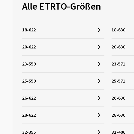
26-630
(5)
Alle ETRTO-Größen
20x2.28
(3)
27-622
(5)
20x2.30
(3)
27-630
(5)
20x2.35
(3)
18-622
18-630
28-340
(1)
20x2.40
(2)
28-355
(1)
20x2.50
(2)
20-622
20-630
28-406
(2)
20x2.20
(3)
28-438
(1)
23-559
23-571
28-451
(2)
28-484
(3)
25-559
25-571
28-501
(3)
26-622
28-507
(1)
26-630
28-540
(1)
28-622
28-630
28-541
(2)
28-559
(4)
32-355
32-406