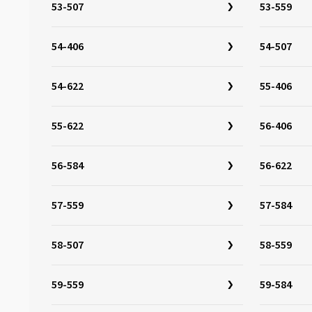
32-630
(5)
53-507
53-559
32-642
(3)
54-406
54-507
33-622
(15)
33-642
(3)
54-622
55-406
34-349
(3)
34-279
(1)
55-622
56-406
34-288
(1)
34-298
(1)
56-584
56-622
34-305
(4)
57-559
57-584
34-507
(3)
34-544
(3)
58-507
58-559
35-355
(1)
35-340
(1)
59-559
59-584
35-406
(5)