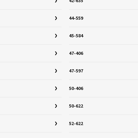
42-635
44-559
45-584
47-406
47-597
50-406
50-622
52-622