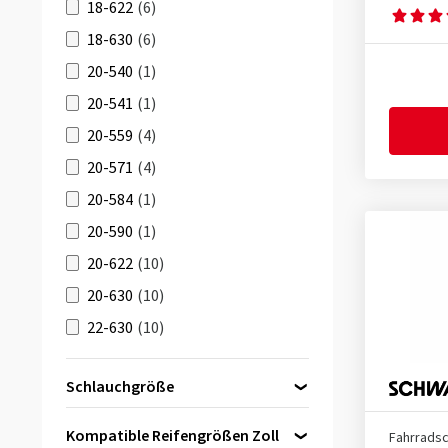
18-622
(6)
18-630
(6)
20-540
(1)
20-541
(1)
20-559
(4)
20-571
(4)
20-584
(1)
20-590
(1)
20-622
(10)
20-630
(10)
22-630
(10)
22-622
(10)
Schlauchgröße
23-406
(1)
20 Zoll
(5)
23-451
(1)
Kompatible Reifengrößen Zoll
Fahrrads