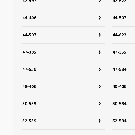
42-597
42-622
32-349
(3)
32-355
(3)
44-406
44-507
32-400
(2)
32-406
(6)
44-597
44-622
32-438
(1)
32-451
(6)
47-305
47-355
32-484
(3)
47-559
47-584
32-501
(3)
32-507
(4)
48-406
49-406
32-541
(1)
32-544
(3)
50-559
50-584
32-597
(3)
32-622
(17)
52-559
52-584
32-630
(5)