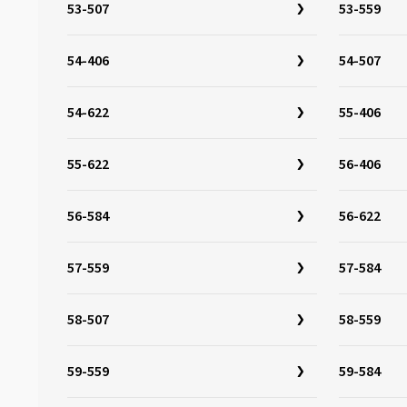
32-642
(3)
53-507
53-559
33-622
(15)
54-406
54-507
33-642
(3)
34-349
(3)
54-622
55-406
34-279
(1)
34-288
(1)
55-622
56-406
34-298
(1)
34-305
(4)
56-584
56-622
34-507
(3)
57-559
57-584
34-544
(3)
35-355
(1)
58-507
58-559
35-340
(1)
35-406
(5)
59-559
59-584
35-438
(1)