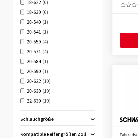
18-622
(6)
18-630
(6)
20-540
(1)
20-541
(1)
20-559
(4)
20-571
(4)
20-584
(1)
20-590
(1)
20-622
(10)
20-630
(10)
22-630
(10)
22-622
(10)
Schlauchgröße
23-406
(1)
26 Zoll
(5)
23-451
(1)
Kompatible Reifengrößen Zoll
Fahrrads