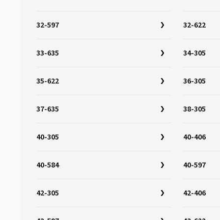
28-584
(1)
28-590
(1)
32-597
32-622
28-597
(2)
28-622
(8)
33-635
34-305
28-630
(8)
35-622
36-305
30-340
(1)
30-355
(1)
37-635
38-305
30-622
(4)
30-630
(2)
40-305
40-406
32-279
(1)
32-288
(1)
40-584
40-597
32-298
(1)
32-305
(4)
42-305
42-406
32-340
(1)