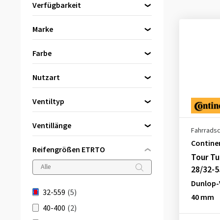
Verfügbarkeit
Direkt lieferbar
(5)
Marke
Continental
(2)
Farbe
Schwalbe
(3)
Schwarz
(5)
Nutzart
City/Trekking
(5)
Ventiltyp
Autoventil (AV)
(1)
Ventillänge
Fahrrads
Dunlop-Ventil (DV)
(2)
40 mm
(4)
Contine
Sclaverand-Ventil (SV)
(2)
Reifengrößen ETRTO
Tour Tu
42 mm
(1)
28/32-5
Dunlop-V
32-559
(5)
40 mm
40-400
(2)