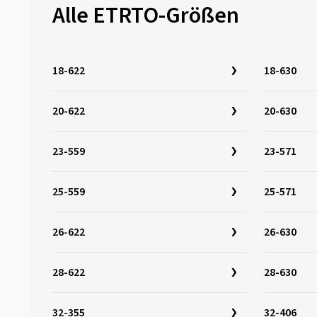
26-630
(5)
Alle ETRTO-Größen
27.5x1.35
(1)
27-622
(5)
27.5x1.75
(1)
27-630
(5)
18-622
18-630
28-340
(1)
28-355
(1)
20-622
20-630
28-406
(2)
28-438
(1)
23-559
23-571
28-451
(2)
28-484
(3)
25-559
25-571
28-501
(3)
26-622
28-507
(1)
26-630
28-540
(1)
28-622
28-630
28-541
(2)
28-559
(4)
32-355
32-406