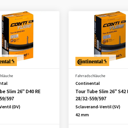
chläuche
Fahrradschläuche
ntal
Continental
be Slim 26" D40 RE
Tour Tube Slim 26" S42 
59/597
28/32-559/597
entil (DV)
Sclaverand-Ventil (SV)
42 mm