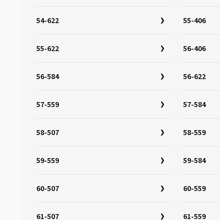
32-630
(5)
32-642
(3)
54-622
55-406
33-622
(15)
55-622
56-406
33-642
(3)
34-349
(3)
56-584
56-622
34-279
(1)
34-288
(1)
57-559
57-584
34-298
(1)
34-305
(4)
58-507
58-559
34-507
(3)
59-559
59-584
34-544
(3)
35-355
(1)
60-507
60-559
35-340
(1)
35-406
(5)
61-507
61-559