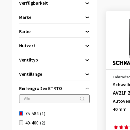
Verfügbarkeit
Direkt lieferbar
(1)
Marke
Schwalbe
(1)
Farbe
Schwarz
(1)
Nutzart
Mountainbike (MTB)
(1)
Ventiltyp
Autoventil (AV)
(1)
Ventillänge
Fahrrads
40 mm
(1)
Schwal
Reifengrößen ETRTO
AV21F 2
Autovent
40 mm
75-584
(1)
40-400
(2)