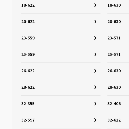
26-630
(5)
18-622
18-630
27-622
(5)
27-630
(5)
20-622
20-630
28-340
(1)
23-559
23-571
28-355
(1)
28-406
(2)
25-559
25-571
28-438
(1)
28-451
(2)
26-622
26-630
28-484
(3)
28-501
(3)
28-622
28-630
28-507
(1)
32-355
28-540
(1)
32-406
28-541
(2)
32-597
32-622
28-559
(4)