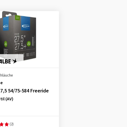
chläuche
be
7,5 54/75-584 Freeride
il (AV)
(2)