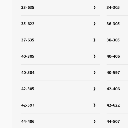
28-584
(1)
33-635
34-305
28-590
(1)
28-597
(2)
35-622
36-305
28-622
(8)
28-630
(8)
37-635
38-305
30-340
(1)
40-305
40-406
30-355
(1)
30-622
(4)
40-584
40-597
30-630
(2)
32-279
(1)
42-305
42-406
32-288
(1)
32-298
(1)
42-597
42-622
32-305
(4)
32-340
(1)
44-406
44-507