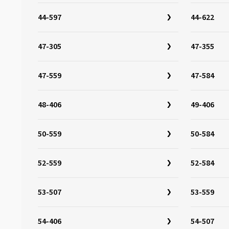
32-349
(3)
44-597
44-622
32-355
(3)
32-400
(2)
47-305
47-355
32-406
(6)
32-438
(1)
47-559
47-584
32-451
(6)
32-484
(3)
48-406
49-406
32-501
(3)
50-559
50-584
32-507
(4)
32-541
(1)
52-559
52-584
32-544
(3)
32-559
(5)
53-507
53-559
32-597
(3)
32-622
(17)
54-406
54-507