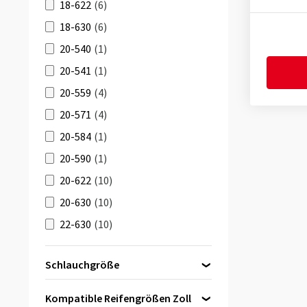
18-622
(6)
18-630
(6)
20-540
(1)
20-541
(1)
20-559
(4)
20-571
(4)
20-584
(1)
20-590
(1)
20-622
(10)
20-630
(10)
22-630
(10)
22-622
(10)
Schlauchgröße
23-406
(1)
27.5 Zoll
(1)
23-451
(1)
Kompatible Reifengrößen Zoll