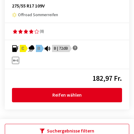
275/55 R17 109V
Offroad Sommerreifen
(8)
C
D
B | 72dB
182,97 Fr.
Reifen wählen
Suchergebnisse filtern