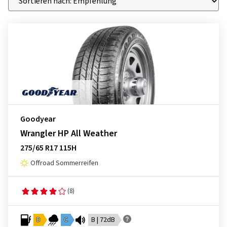
Goodyear
Wrangler HP All Weather
275/65 R17 115H
Offroad Sommerreifen
(8)
D
C
B | 72dB