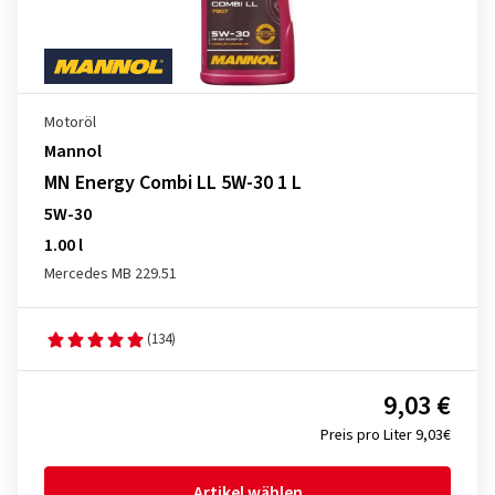
Motoröl
Mannol
MN Energy Combi LL 5W-30 1 L
5W-30
1.00 l
Mercedes MB 229.51
(134)
9,03 €
Preis pro Liter 9,03€
Artikel wählen