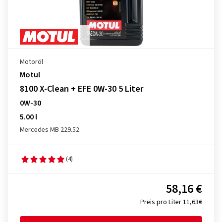
Motoröl
Motul
8100 X-Clean + EFE 0W-30 5 Liter
0W-30
5.00 l
Mercedes MB 229.52
(4)
58,16 €
Preis pro Liter 11,63€