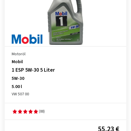
Motoröl
Mobil
1 ESP 5W-30 5 Liter
5W-30
5.00 l
VW 507 00
(88)
55,23 €