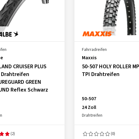
ifen
Fahrradreifen
be
Maxxis
 LAND CRUISER PLUS
50-507 HOLY ROLLER MP
 Drahtreifen
TPI Drahtreifen
UREGUARD GREEN
ND Reflex Schwarz
50-507
24 Zoll
en
Drahtreifen
(2)
(0)