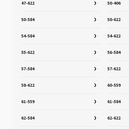
44-507
(1)
47-622
50-406
44-584
(1)
50-584
50-622
44-622
(2)
45-584
(1)
54-584
54-622
45-622
(22)
47-203
(2)
55-622
56-584
47-288
(1)
47-305
(5)
57-584
57-622
47-355
(1)
47-406
(14)
58-622
60-559
47-507
(17)
61-559
61-584
47-559
(27)
47-584
(6)
62-584
62-622
47-622
(31)