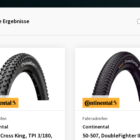
 Ergebnisse
ifen
Fahrradreifen
ntal
Continental
 Cross King, TPI 3/180,
50-507, DoubleFighter II