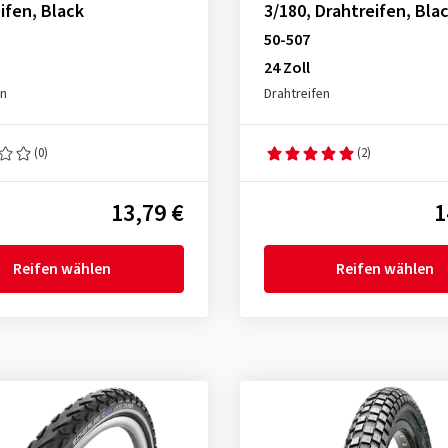
ifen, Black
3/180, Drahtreifen, Bla
50-507
24 Zoll
en
Drahtreifen
(0)
(2)
13,79 €
1
Reifen wählen
Reifen wählen