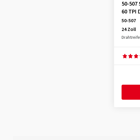
37-305
(1)
50-507 
60 TPI 
37-340
(1)
50-507
37-406
(2)
24 Zoll
37-440
(1)
Drahtreif
37-451
(3)
37-540
(3)
37-541
(1)
37-584
(1)
37-590
(4)
37-609
(1)
37-622
(57)
37-635
(1)
38-622
(3)
40-406
(2)