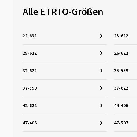
40-559
(6)
Alle ETRTO-Größen
40-584
(6)
40-599
(1)
40-622
(56)
22-632
23-622
40-635
(6)
42-406
(2)
25-622
26-622
42-559
(3)
42-584
(3)
32-622
35-559
42-590
(1)
37-590
37-622
42-622
(38)
42-635
(2)
42-622
44-406
44-305
(1)
44-406
(4)
47-406
47-507
44-484
(1)