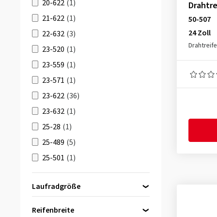
20-622
(1)
Drahtre
21-622
(1)
50-507
24 Zoll
22-632
(3)
Drahtreif
23-520
(1)
23-559
(1)
23-571
(1)
23-622
(36)
23-632
(1)
25-28
(1)
25-489
(5)
25-501
(1)
25-540
(8)
Laufradgröße
25-584
(3)
24 Zoll
(6)
25-590
(3)
Reifenbreite