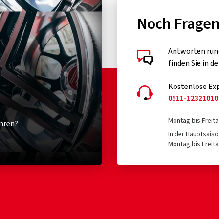
Noch Frage
Antworten run
finden Sie in d
Kostenlose Exp
0511-12321010
Montag bis Freita
hren?
In der Hauptsaiso
Montag bis Freita