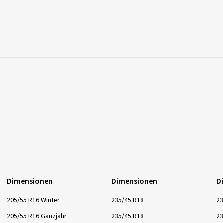
Dimensionen
Dimensionen
D
205/55 R16 Winter
235/45 R18
23
205/55 R16 Ganzjahr
235/45 R18
23