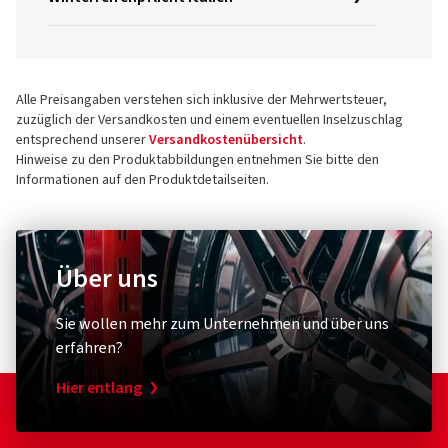
Alle Preisangaben verstehen sich inklusive der Mehrwertsteuer,
zuzüglich der Versandkosten und einem eventuellen Inselzuschlag
entsprechend unserer
Versandkostenübersicht
.
Hinweise zu den Produktabbildungen entnehmen Sie bitte den
Informationen auf den Produktdetailseiten.
Über uns
Sie wollen mehr zum Unternehmen und über uns
erfahren?
Hier entlang