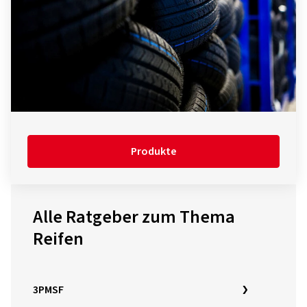
Produkte
Alle Ratgeber zum Thema
Reifen
3PMSF