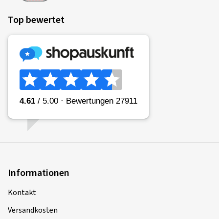
Top bewertet
Informationen
Kontakt
Versandkosten