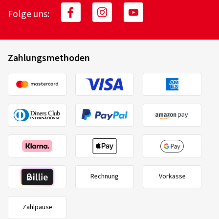
Folge uns:
Zahlungsmethoden
Rechnung
Vorkasse
Zahlpause