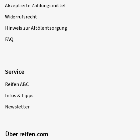
Akzeptierte Zahlungsmittel
Widerrufsrecht
Hinweis zur Altölentsorgung
FAQ
Service
Reifen ABC
Infos & Tipps
Newsletter
Über reifen.com