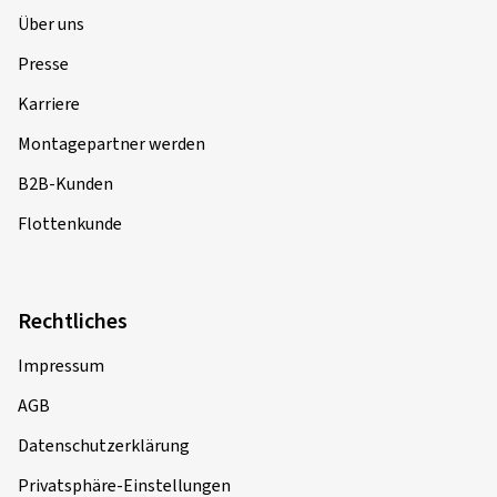
Über uns
Presse
Karriere
Montagepartner werden
B2B-Kunden
Flottenkunde
Rechtliches
Impressum
AGB
Datenschutzerklärung
Privatsphäre-Einstellungen