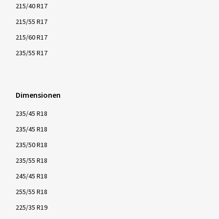
215/40 R17
215/55 R17
215/60 R17
235/55 R17
Dimensionen
235/45 R18
235/45 R18
235/50 R18
235/55 R18
245/45 R18
255/55 R18
225/35 R19