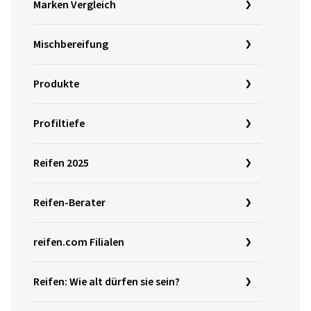
Marken Vergleich
Mischbereifung
Produkte
Profiltiefe
Reifen 2025
Reifen-Berater
reifen.com Filialen
Reifen: Wie alt dürfen sie sein?