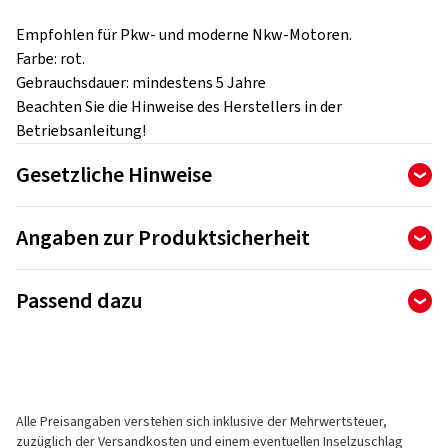
Empfohlen für Pkw- und moderne Nkw-Motoren.
Farbe: rot.
Gebrauchsdauer: mindestens 5 Jahre
Beachten Sie die Hinweise des Herstellers in der
Betriebsanleitung!
Gesetzliche Hinweise
Angaben zur Produktsicherheit
Hersteller
Signalwort
Achtung
Passend dazu
SUDHEIMER CAR TECHNIK-VERTRIEBS GMBH
Gefahrenhinweise
Feldstrasse 154
22880 Wedel
H302 Gesundheitsschädlich bei Verschlucken.
Deutschland
H319 Verursacht schwere Augenreizung.
Alle Preisangaben verstehen sich inklusive der Mehrwertsteuer,
Kontakt für Produktsicherheit (kein
H373 Kann die Nieren schädigen bei längerer oder
zuzüglich der Versandkosten und einem eventuellen Inselzuschlag