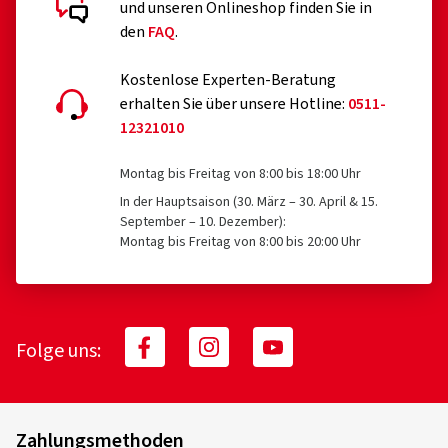
und unseren Onlineshop finden Sie in
P301+P312 BEI VERSCHLUCKEN: Bei Unwohlsein
den
FAQ
.
GIFTINFORMATIONSZENTRUM/Arzt anrufen.
P330 Mund ausspülen.
Kostenlose Experten-Beratung
erhalten Sie über unsere Hotline:
0511-
P305+P351+P338 BEI KONTAKT MIT DEN AUGEN: Einige
12321010
Minuten lang behutsam mit Wasser spülen. Eventuell
vorhandene Kontaktlinsen nach Möglichkeit entfernen.
Montag bis Freitag von 8:00 bis 18:00 Uhr
Weiter spülen.
In der Hauptsaison (30. März – 30. April & 15.
September – 10. Dezember):
P314 Bei Unwohlsein ärztlichen Rat einholen/ärztliche
Montag bis Freitag von 8:00 bis 20:00 Uhr
Hilfe hinzuziehen.
P337+P313 Bei anhaltender Augenreizung: Ärztlichen
Rat einholen/ärztliche Hilfe hinzuziehen.
Folge uns:
P501 Entsorgung des Inhalts / des Behälters gemäß den
örtlichen / regionalen / nationalen / internationalen
Vorschriften.
Zahlungsmethoden