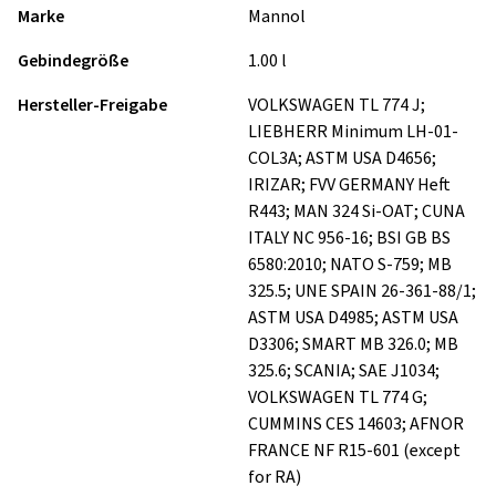
Marke
Mannol
Gebindegröße
1.00 l
Hersteller-Freigabe
VOLKSWAGEN TL 774 J;
LIEBHERR Minimum LH-01-
COL3A; ASTM USA D4656;
IRIZAR; FVV GERMANY Heft
R443; MAN 324 Si-OAT; CUNA
ITALY NC 956-16; BSI GB BS
6580:2010; NATO S-759; MB
325.5; UNE SPAIN 26-361-88/1;
ASTM USA D4985; ASTM USA
D3306; SMART MB 326.0; MB
325.6; SCANIA; SAE J1034;
VOLKSWAGEN TL 774 G;
CUMMINS CES 14603; AFNOR
FRANCE NF R15-601 (except
for RA)