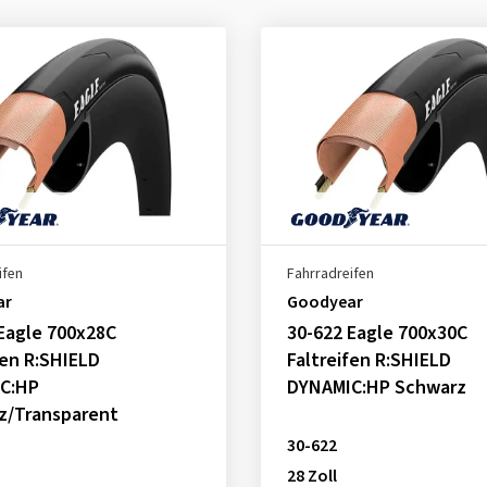
ifen
Fahrradreifen
ar
Goodyear
Eagle 700x28C
30-622 Eagle 700x30C
fen R:SHIELD
Faltreifen R:SHIELD
C:HP
DYNAMIC:HP Schwarz
z/Transparent
30-622
28 Zoll