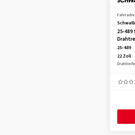
Fahrradre
Schwal
25-489
Drahtr
25-489
22 Zoll
Drahtreif