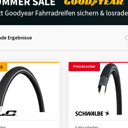
de Ergebnisse
ng
Preiskracher
ifen
Fahrradreifen