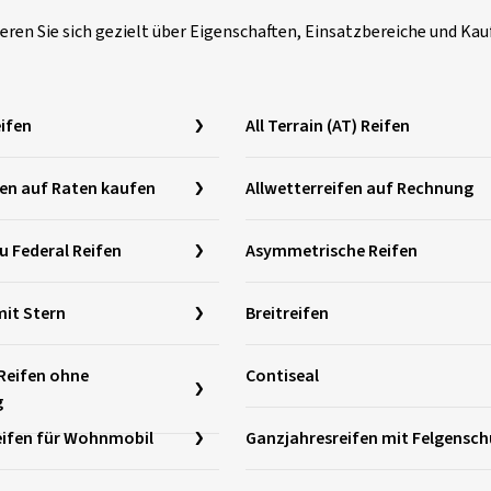
eren Sie sich gezielt über Eigenschaften, Einsatzbereiche und K
eifen
All Terrain (AT) Reifen
fen auf Raten kaufen
Allwetterreifen auf Rechnung
u Federal Reifen
Asymmetrische Reifen
it Stern
Breitreifen
Reifen ohne
Contiseal
g
eifen für Wohnmobil
Ganzjahresreifen mit Felgensch