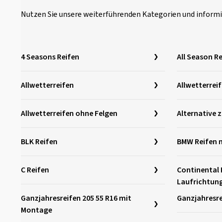
Nutzen Sie unsere weiterführenden Kategorien und informi
4 Seasons Reifen
All Season R
Allwetterreifen
Allwetterrei
Allwetterreifen ohne Felgen
Alternative z
BLK Reifen
BMW Reifen m
C Reifen
Continental 
Laufrichtun
Ganzjahresreifen 205 55 R16 mit
Ganzjahresr
Montage