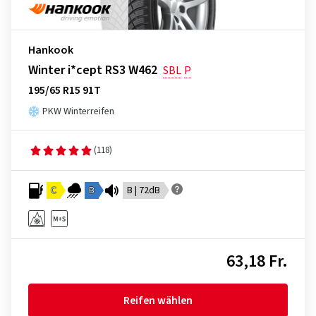
Hankook
Winter i*cept RS3 W462
SBL
P
195/65 R15 91T
PKW Winterreifen
(118)
C
B
B | 72dB
63,18 Fr.
Reifen wählen