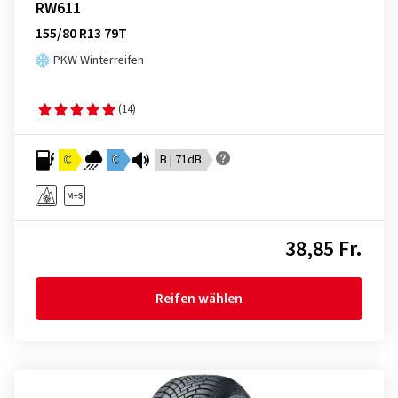
RW611
155/80 R13 79T
PKW Winterreifen
(14)
C
C
B | 71dB
38,85 Fr.
Reifen wählen