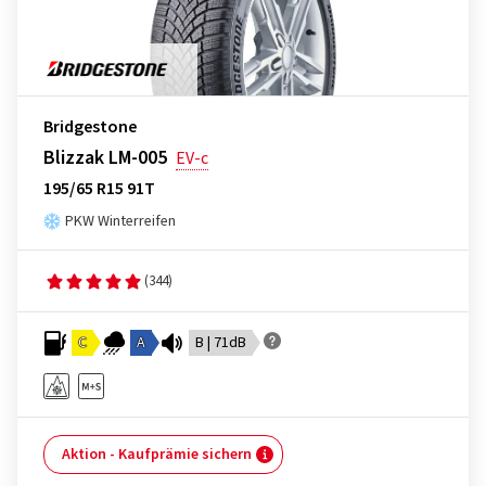
Bridgestone
Blizzak LM-005
EV-c
195/65 R15 91T
PKW Winterreifen
(344)
C
A
B | 71dB
Aktion - Kaufprämie sichern