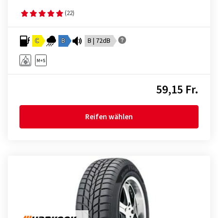
(22)
C
B
B | 72dB
59,15 Fr.
Reifen wählen