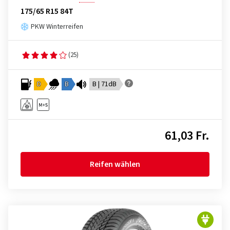
175/65 R15 84T
PKW Winterreifen
(25)
D
B
B | 71dB
61,03 Fr.
Reifen wählen