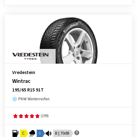
Vredestein
Wintrac
195/65 R15 91T
PKW Winterreifen
(199)
C
B
B | 70dB