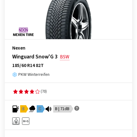
Nexen
Winguard Snow'G 3
BSW
185/60 R14 82T
PKW Winterreifen
(70)
D
C
B | 71dB