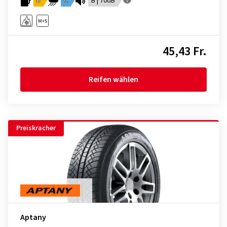
D
C
B | 70dB
45,43 Fr.
Reifen wählen
Preiskracher
Aptany