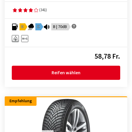
(341)
D
C
B | 70dB
58,78 Fr.
Reifen wählen
Empfehlung