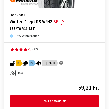
Hankook
Winter i*cept RS W442
SBL
P
155/70 R13 75T
PKW Winterreifen
(259)
D
D
B | 71dB
59,21 Fr.
Reifen wählen