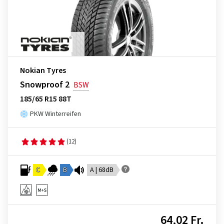
Nokian Tyres
Snowproof 2
BSW
185/65 R15 88T
PKW Winterreifen
(12)
C
B
A | 68dB
64,02 Fr.