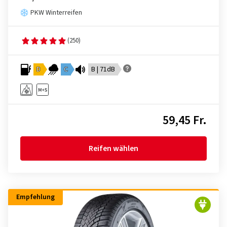
PKW Winterreifen
(250)
D
C
B | 71dB
59,45 Fr.
Reifen wählen
Empfehlung