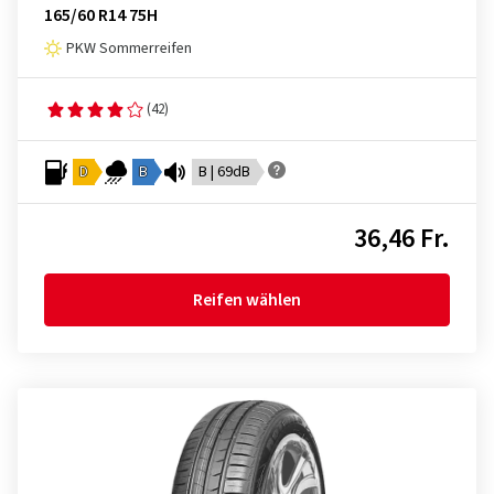
165/60 R14 75H
PKW Sommerreifen
(42)
D
B
B | 69dB
36,46 Fr.
Reifen wählen