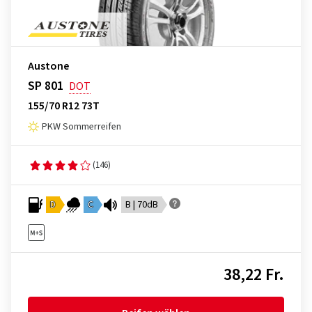
Austone
SP 801
DOT
155/70 R12 73T
PKW Sommerreifen
(146)
D
C
B | 70dB
38,22 Fr.