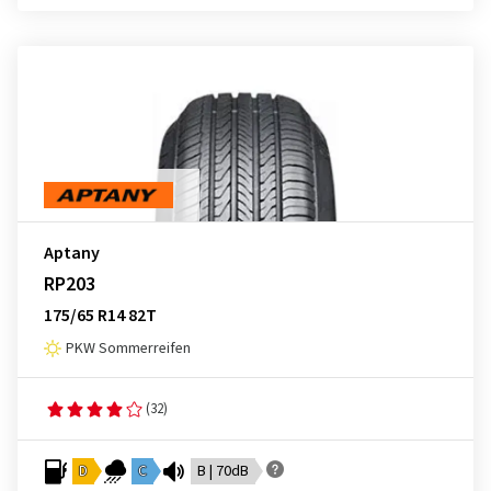
Aptany
RP203
175/65 R14 82T
PKW Sommerreifen
(32)
D
C
B | 70dB