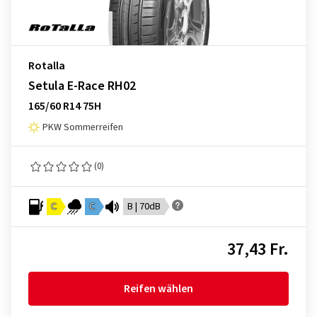
Rotalla
Setula E-Race RH02
165/60 R14 75H
PKW Sommerreifen
(0)
C
C
B | 70dB
37,43 Fr.
Reifen wählen