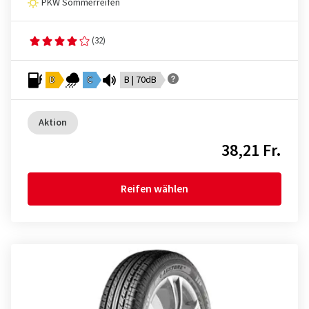
PKW Sommerreifen
(32)
D
C
B | 70dB
Aktion
38,21 Fr.
Reifen wählen