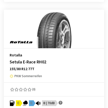
Rotalla
Setula E-Race RH02
155/80 R12 77T
PKW Sommerreifen
(0)
C
C
B | 70dB