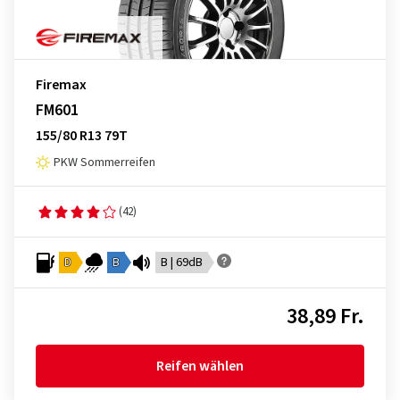
Firemax
FM601
155/80 R13 79T
PKW Sommerreifen
(42)
D
B
B | 69dB
38,89 Fr.
Reifen wählen