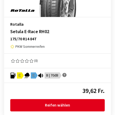
Rotalla
Setula E-Race RH02
175/70 R14 84T
PKW Sommerreifen
(0)
C
C
B | 70dB
39,62 Fr.
Reifen wählen