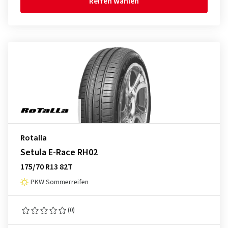
Reifen wählen
Rotalla
Setula E-Race RH02
175/70 R13 82T
PKW Sommerreifen
(0)