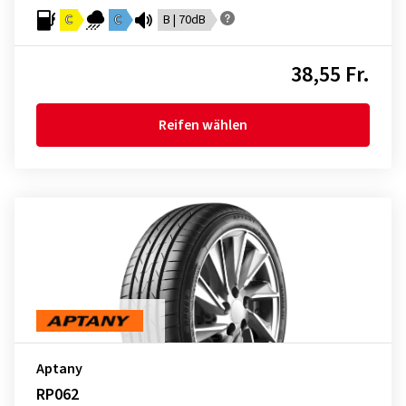
C
C
B | 70dB
38,55 Fr.
Reifen wählen
Aptany
RP062