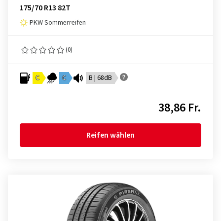
175/70 R13 82T
PKW Sommerreifen
(0)
C
C
B | 68dB
38,86 Fr.
Reifen wählen