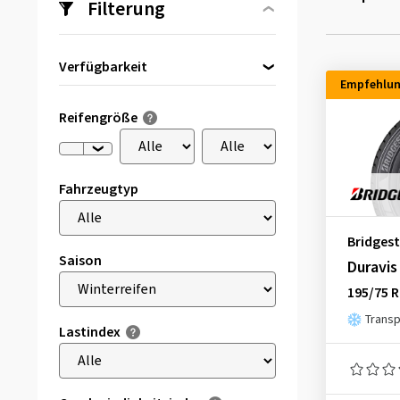
Filterung
Verfügbarkeit
Empfehlu
Direkt lieferbar
(23)
Reifengröße
Fahrzeugtyp
Bridges
Saison
Duravis
195/75 
Transp
Lastindex