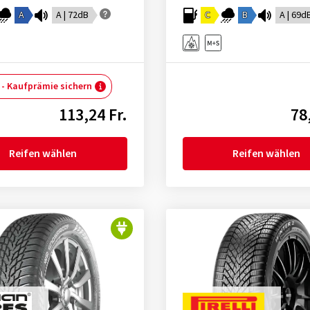
A
A | 72dB
C
B
A | 69d
 - Kaufprämie sichern
113,24 Fr.
78
Reifen wählen
Reifen wählen