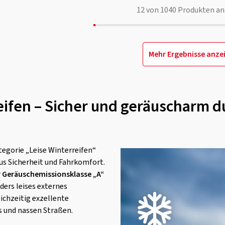
12
von
1040
Produkten an
Mehr Ergebnisse anze
eifen – Sicher und geräuscharm du
tegorie „Leise Winterreifen“
us Sicherheit und Fahrkomfort.
r
Geräuschemissionsklasse „A“
ers leises externes
ichzeitig exzellente
s und nassen Straßen.