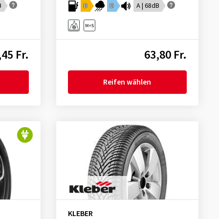
B
D
D
A | 68dB
45 Fr.
63,80 Fr.
Reifen wählen
KLEBER