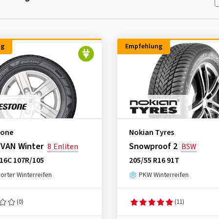
ng
Empfehlung
tone
Nokian Tyres
 VAN Winter
Snowproof 2
8
Enliten
BSW
R16C 107R/105
205/55 R16 91T
orter Winterreifen
PKW Winterreifen
(0)
(11)