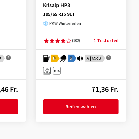
Krisalp HP3
195/65 R15 91T
PKW Winterreifen
1 Testurteil
(102)
B
D
B
A | 69dB
,46 Fr.
71,36 Fr.
Reifen wählen