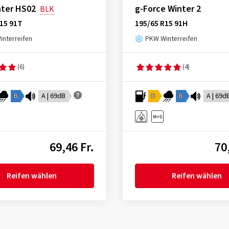
nter HS02
g-Force Winter 2
BLK
15 91T
195/65 R15 91H
nterreifen
PKW Winterreifen
(6)
(4)
B
A | 69dB
D
B
A | 69d
69,46 Fr.
70
Reifen wählen
Reifen wählen