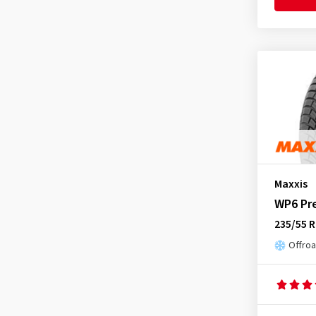
MICHELIN
(105)
Momo
(1)
Nankang
(21)
Nexen
(45)
Nokian Tyres
(37)
Petlas
(2)
Pirelli
(170)
Radar
(12)
Maxxis
Starmaxx
(1)
WP6 Pr
Sumitomo
(8)
235/55 R
Superia Tires
(99)
Offroa
Toyo
(6)
Tracmax
(1)
Triangle
(1)