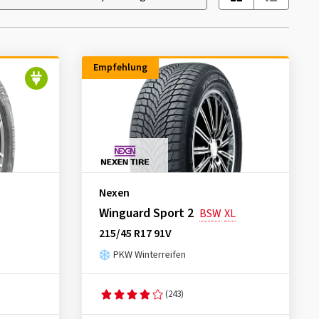
Empfehlung
Nexen
Winguard Sport 2
BSW
XL
215/45 R17 91V
PKW Winterreifen
(243)