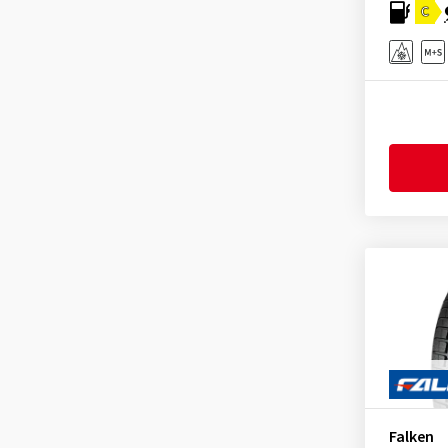
Yokohama
(8)
C
Falken