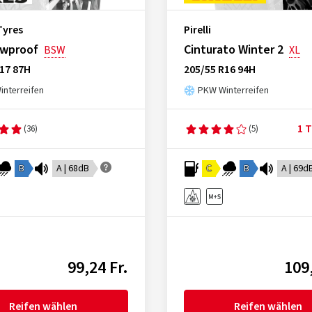
Tyres
Pirelli
wproof
Cinturato Winter 2
BSW
XL
17 87H
205/55 R16 94H
nterreifen
PKW Winterreifen
1 T
(36)
(5)
B
A | 68dB
C
B
A | 69d
99,24 Fr.
109,
Reifen wählen
Reifen wählen