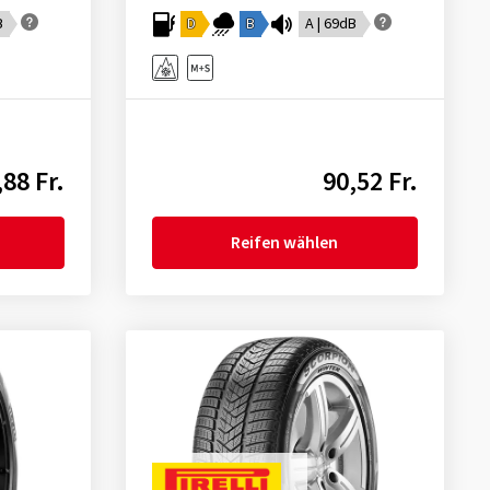
B
D
B
A | 69dB
,88 Fr.
90,52 Fr.
Reifen wählen