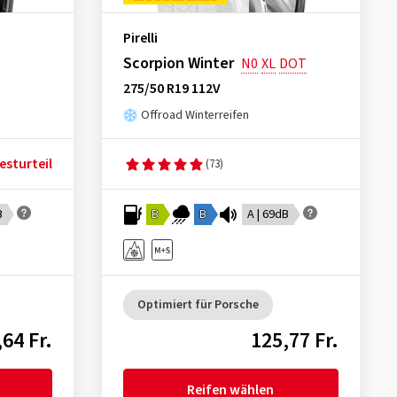
Pirelli
Scorpion Winter
N0
XL
DOT
275/50 R19 112V
Offroad Winterreifen
esturteil
(73)
B
B
B
A | 69dB
Optimiert für Porsche
64 Fr.
125,77 Fr.
Reifen wählen