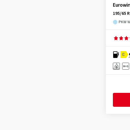
Eurowi
195/65 R
PKW Wi
C