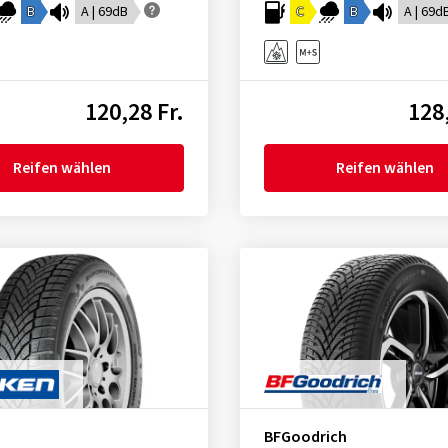
B
A | 69dB
C
B
A | 69d
120,28 Fr.
128,
Reifen wählen
Reifen wählen
BFGoodrich