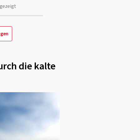
gezeigt
igen
rch die kalte