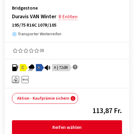
Bridgestone
Duravis VAN Winter
8
Enliten
195/75 R16C 107R/105
Transporter Winterreifen
(0)
C
A
A | 72dB
Aktion - Kaufprämie sichern
113,87 Fr.
Reifen wählen