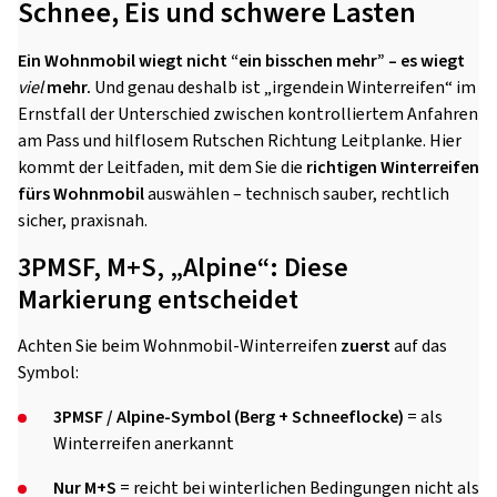
Schnee, Eis und schwere Lasten
Ein Wohnmobil wiegt nicht “ein bisschen mehr” – es wiegt
viel
mehr.
Und genau deshalb ist „irgendein Winterreifen“ im
Ernstfall der Unterschied zwischen kontrolliertem Anfahren
am Pass und hilflosem Rutschen Richtung Leitplanke. Hier
kommt der Leitfaden, mit dem Sie die
richtigen Winterreifen
fürs Wohnmobil
auswählen – technisch sauber, rechtlich
sicher, praxisnah.
3PMSF, M+S, „Alpine“: Diese
Markierung entscheidet
Achten Sie beim Wohnmobil-Winterreifen
zuerst
auf das
Symbol:
3PMSF / Alpine-Symbol (Berg + Schneeflocke)
= als
Winterreifen anerkannt
Nur M+S
= reicht bei winterlichen Bedingungen nicht als