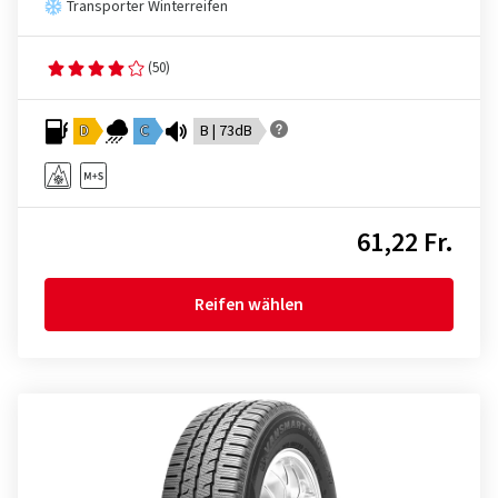
Transporter Winterreifen
(50)
D
C
B | 73dB
61,22 Fr.
Reifen wählen