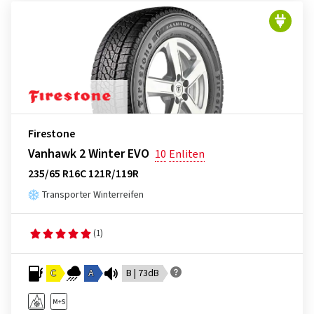
Firestone
Vanhawk 2 Winter EVO
10
Enliten
235/65 R16C 121R/119R
Transporter Winterreifen
(1)
C
A
B | 73dB