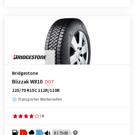
Bridgestone
Blizzak W810
DOT
225/70 R15C 112R/110R
Transporter Winterreifen
(4)
E
C
B | 75dB