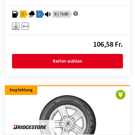
D
B
B | 73dB
106,58 Fr.
Reifen wählen
Empfehlung