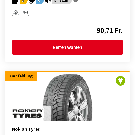
D
C
B | 72dB
90,71 Fr.
Reifen wählen
Empfehlung
Nokian Tyres