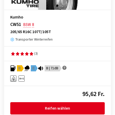
Kumho
CW51
BSW
8
205/65 R16C 107T/105T
Transporter Winterreifen
(3)
D
C
B | 71dB
95,62 Fr.
Reifen wählen