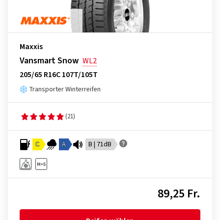
Maxxis
Vansmart Snow
WL2
205/65 R16C 107T/105T
Transporter Winterreifen
(21)
C
A
B | 71dB
89,25 Fr.