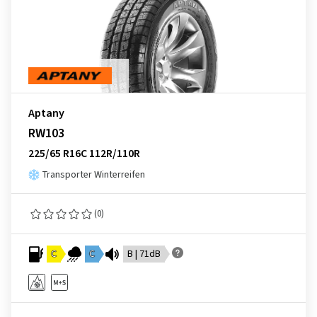
Aptany
RW103
225/65 R16C 112R/110R
Transporter Winterreifen
(0)
C
C
B | 71dB