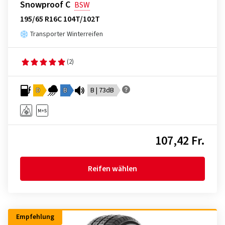
Snowproof C
BSW
195/65 R16C 104T/102T
Transporter Winterreifen
(2)
D
B
B | 73dB
107,42 Fr.
Reifen wählen
Empfehlung