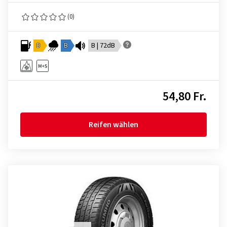
(0)
D
B
B | 72dB
54,80 Fr.
Reifen wählen