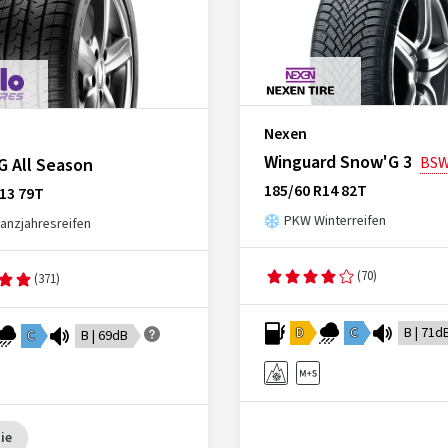
Nexen
Winguard Snow'G 3
BS
G All Season
185/60 R14 82T
13 79T
PKW Winterreifen
nzjahresreifen
(70)
(371)
D
C
B | 71d
C
B | 69dB
ie