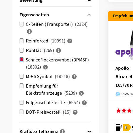
Bewertung
Arivo
(127)
bis
von
(10217)
Atlas
(67)
Eigenschaften
Empfehlu
& mehr
(15501)
Austone
(135)
C-Reifen (Transporter)
(2124)
Alle Bewertungen
(18297)
Avon
(16)
Barum
(244)
Reinforced
(10991)
Berlin Tires
(98)
Runflat
(269)
BFGoodrich
(414)
Schneeflockensymbol (3PMSF)
(18302)
Bridgestone
(767)
Apollo
Alnac 4
M + S Symbol
(18218)
Ceat
(1)
165/70 R
Empfehlung für
Continental
(1084)
Elektrofahrzeuge
(5239)
PKW Wi
Cooper
(274)
Felgenschutzleiste
(6554)
CST
(124)
DOT-Preisvorteil
(15)
Debica
(93)
Delinte
(36)
D
Kraftstoffeffizienz