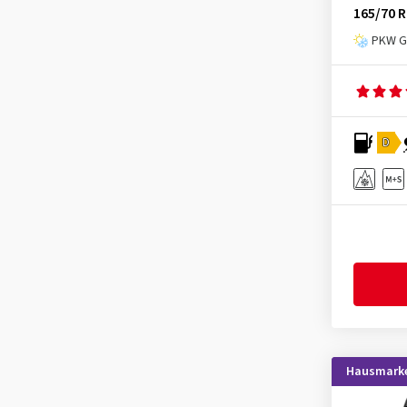
Gislaved
(1)
165/70 R
GiTi
(1)
PKW Ga
Goodride
(122)
Goodtrip
(5)
Goodyear
(833)
D
Grenlander
(19)
Gripmax
(82)
GT Radial
(15)
Hankook
(860)
Headway
(4)
Heidenau
(3)
Hifly
(138)
Imperial
(362)
Hausmark
Infinity
(6)