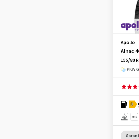
Kingstar
(2)
KLEBER
(85)
Kormoran
(148)
Kumho
(724)
Landsail
(34)
Apollo
Lassa
(40)
Alnac 4
155/80 R
Laufenn
(217)
PKW Ga
Leao
(115)
Linglong
(139)
Loder Tire
(1)
Marshal
(1)
D
Mastersteel
(35)
Matador
(178)
Maxtrek
(58)
Garant