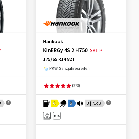
Hankook
KInERGy 4S 2 H750
W
SBL
P
175/65 R14 82T
PKW Ganzjahresreifen
(273)
B
C
B
B | 71dB