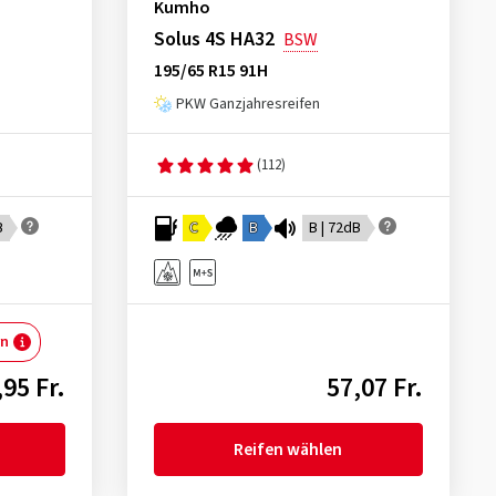
Kumho
Solus 4S HA32
BSW
195/65 R15 91H
PKW Ganzjahresreifen
(112)
B
C
B
B | 72dB
rn
,95 Fr.
57,07 Fr.
Reifen wählen