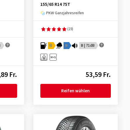
155/65 R14 75T
PKW Ganzjahresreifen
(23)
B
D
B
B | 71dB
,89 Fr.
53,59 Fr.
Reifen wählen