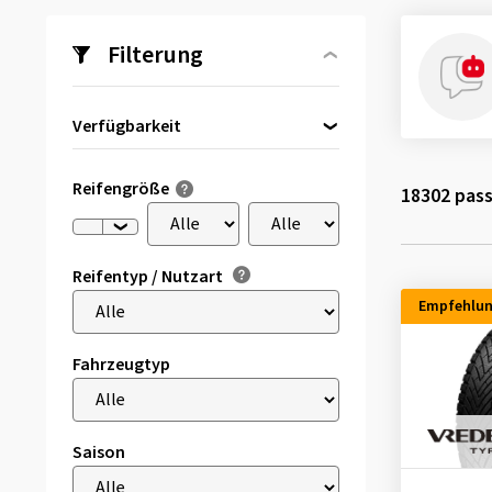
Filterung
Verfügbarkeit
Direkt lieferbar
(1194)
Reifengröße
18302
pass
Reifentyp / Nutzart
Empfehlu
Fahrzeugtyp
Saison