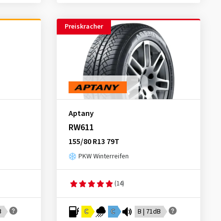
Preiskracher
Aptany
RW611
155/80 R13 79T
PKW Winterreifen
(14)
B
C
C
B | 71dB