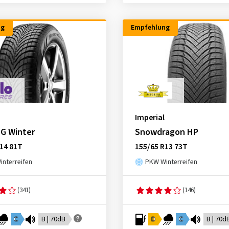
ng
Empfehlung
Imperial
 G Winter
Snowdragon HP
14 81T
155/65 R13 73T
nterreifen
PKW Winterreifen
(341)
(146)
C
B | 70dB
D
C
B | 70d