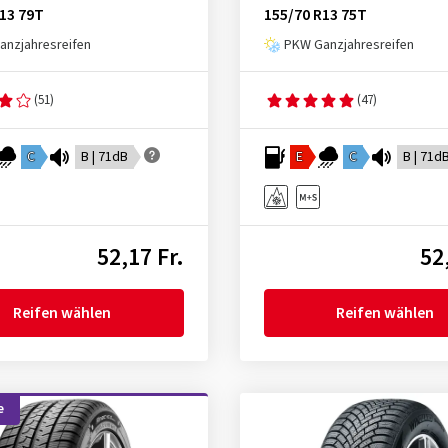
13 79T
155/70 R13 75T
nzjahresreifen
PKW Ganzjahresreifen
(51)
(47)
C
B | 71dB
E
C
B | 71d
52,17 Fr.
52
Reifen wählen
Reifen wählen
e