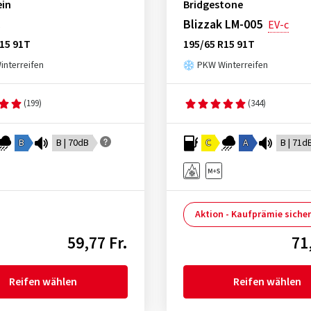
ein
Bridgestone
c
Blizzak LM-005
EV-c
15 91T
195/65 R15 91T
nterreifen
PKW Winterreifen
(199)
(344)
B
B | 70dB
C
A
B | 71d
Aktion - Kaufprämie siche
59,77 Fr.
71
Reifen wählen
Reifen wählen