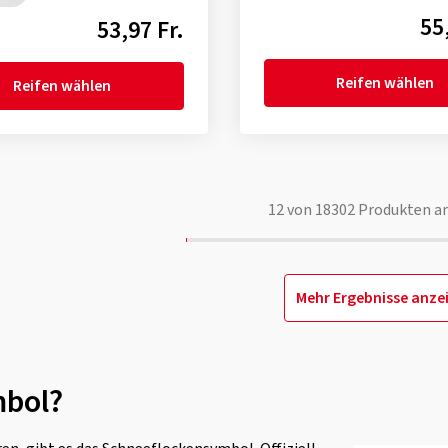
55
53,97 Fr.
Reifen wählen
Reifen wählen
12
von
18302
Produkten a
Mehr Ergebnisse anze
mbol?