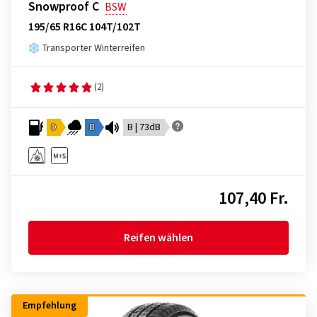
Snowproof C
BSW
195/65 R16C 104T/102T
Transporter Winterreifen
(2)
D
B
B | 73dB
107,40 Fr.
Reifen wählen
Empfehlung