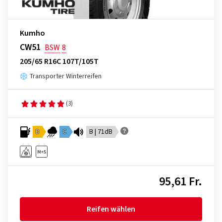
Kumho
CW51
BSW
8
205/65 R16C 107T/105T
Transporter Winterreifen
(3)
D
C
B | 71dB
95,61 Fr.
Reifen wählen