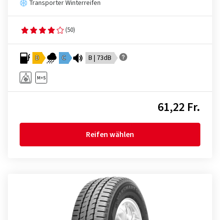
Transporter Winterreifen
(50)
D
C
B | 73dB
61,22 Fr.
Reifen wählen