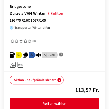
Bridgestone
Duravis VAN Winter
8
Enliten
195/75 R16C 107R/105
Transporter Winterreifen
(0)
C
A
A | 72dB
Aktion - Kaufprämie sichern
113,57 Fr.
Reifen wählen