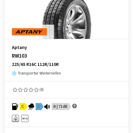
Aptany
RW103
225/65 R16C 112R/110R
Transporter Winterreifen
(0)
C
C
B | 71dB