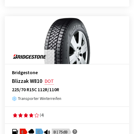
Bridgestone
Blizzak W810
DOT
225/70 R15C 112R/110R
Transporter Winterreifen
(4)
E
C
B | 75dB