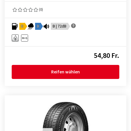
(0)
D
B
B | 72dB
54,80 Fr.
Reifen wählen