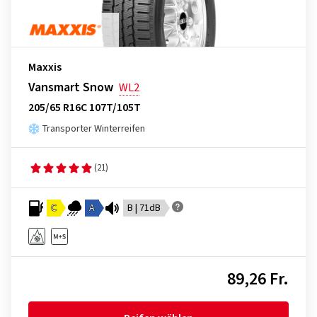
Maxxis
Vansmart Snow
WL2
205/65 R16C 107T/105T
Transporter Winterreifen
(21)
C
A
B | 71dB
89,26 Fr.