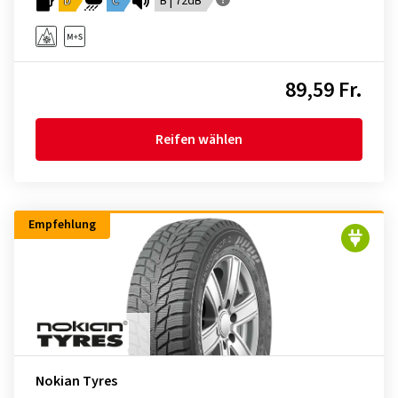
D
C
B | 72dB
89,59 Fr.
Reifen wählen
Empfehlung
Nokian Tyres