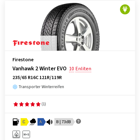
Firestone
Vanhawk 2 Winter EVO
10
Enliten
235/65 R16C 121R/119R
Transporter Winterreifen
(1)
C
A
B | 73dB