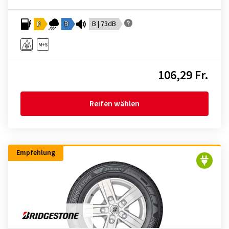
D
B
B | 73dB
106,29 Fr.
Reifen wählen
Empfehlung