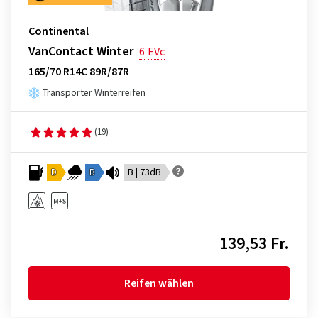
Continental
VanContact Winter
6
EVc
165/70 R14C 89R/87R
Transporter Winterreifen
(19)
D
B
B | 73dB
139,53 Fr.
Reifen wählen