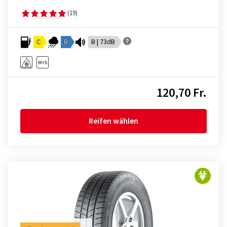
(19)
C
B
B | 73dB
120,70 Fr.
Reifen wählen