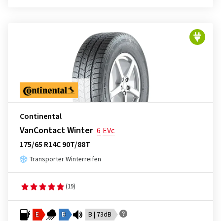
Continental
VanContact Winter
6
EVc
175/65 R14C 90T/88T
Transporter Winterreifen
(19)
E
B
B | 73dB