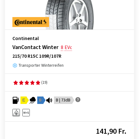
Continental
VanContact Winter
8
EVc
215/70 R15C 109R/107R
Transporter Winterreifen
(19)
C
B
B | 73dB
141,90 Fr.