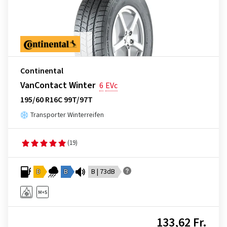
Continental
VanContact Winter
6
EVc
195/60 R16C 99T/97T
Transporter Winterreifen
(19)
D
B
B | 73dB
133,62 Fr.