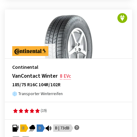
Continental
VanContact Winter
8
EVc
185/75 R16C 104R/102R
Transporter Winterreifen
(19)
D
B
B | 73dB