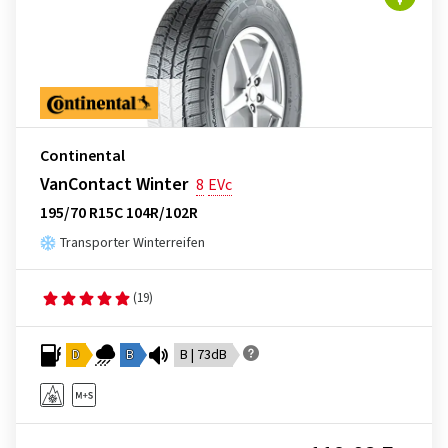
Continental
VanContact Winter
8
EVc
195/70 R15C 104R/102R
Transporter Winterreifen
(19)
D
B
B | 73dB