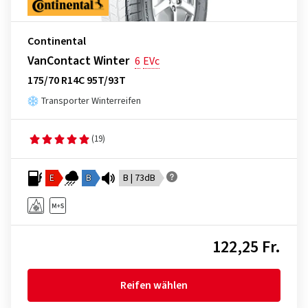
Continental
VanContact Winter
6
EVc
175/70 R14C 95T/93T
Transporter Winterreifen
(19)
E
B
B | 73dB
122,25 Fr.
Reifen wählen