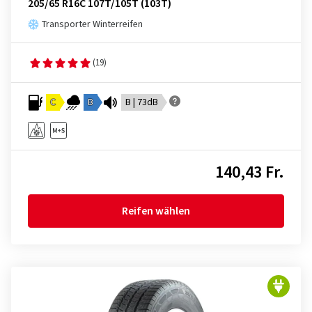
205/65 R16C 107T/105T (103T)
Transporter Winterreifen
(19)
C
B
B | 73dB
140,43 Fr.
Reifen wählen