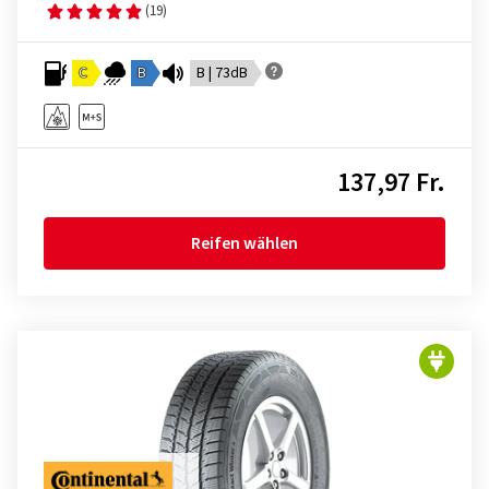
(19)
C
B
B | 73dB
137,97 Fr.
Reifen wählen