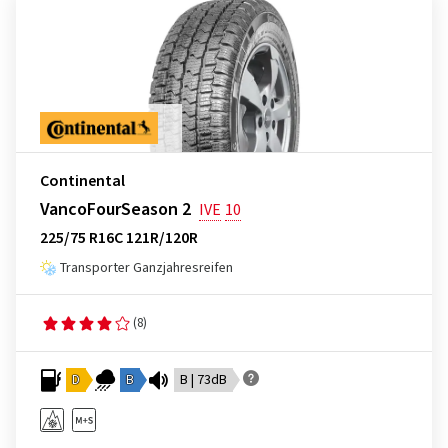
Continental
VancoFourSeason 2
IVE
10
225/75 R16C 121R/120R
Transporter Ganzjahresreifen
(8)
D
B
B | 73dB