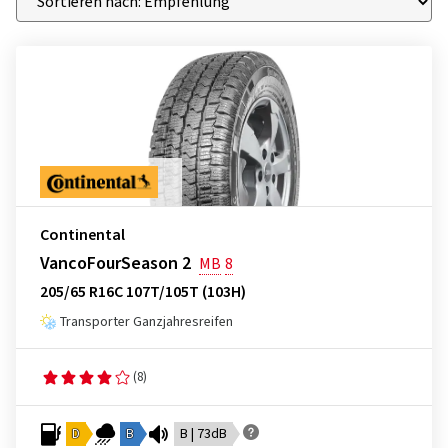
Continental
VancoFourSeason 2
MB
8
205/65 R16C 107T/105T (103H)
Transporter Ganzjahresreifen
(8)
D
B
B | 73dB