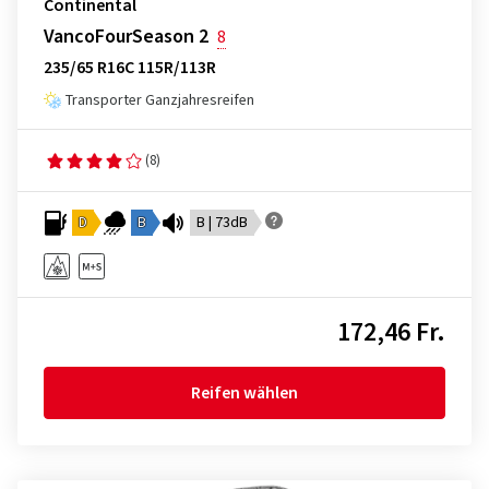
Continental
VancoFourSeason 2
8
235/65 R16C 115R/113R
Transporter Ganzjahresreifen
(8)
D
B
B | 73dB
172,46 Fr.
Reifen wählen