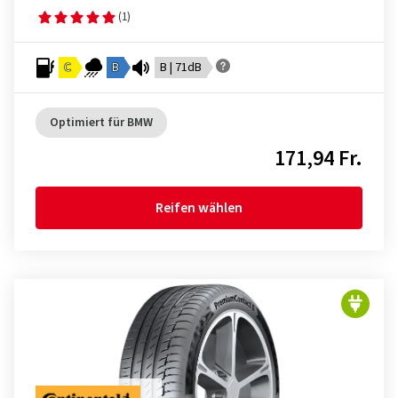
(1)
C
B
B | 71dB
Optimiert für BMW
171,94 Fr.
Reifen wählen