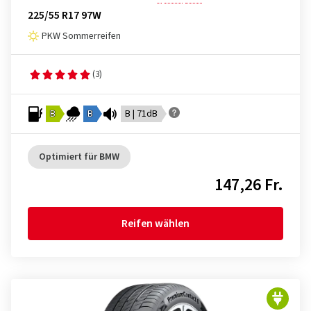
225/55 R17 97W
PKW Sommerreifen
(3)
B
B
B | 71dB
Optimiert für BMW
147,26 Fr.
Reifen wählen