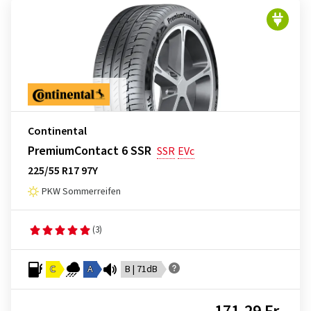
Continental
PremiumContact 6 SSR
SSR
EVc
225/55 R17 97Y
PKW Sommerreifen
(3)
C
A
B | 71dB