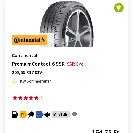
Continental
PremiumContact 6 SSR
SSR
EVc
205/55 R17 91V
PKW Sommerreifen
(3)
D
A
B | 71dB
164,75 Fr.