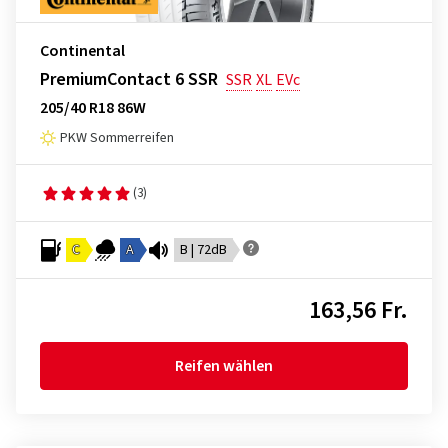
Continental
PremiumContact 6 SSR
SSR
XL
EVc
205/40 R18 86W
PKW Sommerreifen
(3)
C
A
B | 72dB
163,56 Fr.
Reifen wählen