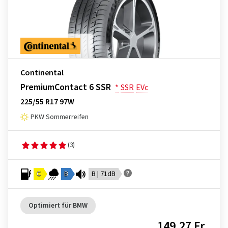
Continental
PremiumContact 6 SSR
*
SSR
EVc
225/55 R17 97W
PKW Sommerreifen
(3)
C
B
B | 71dB
Optimiert für BMW
149,27 Fr.