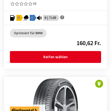
(0)
D
B
B | 71dB
Optimiert für BMW
160,62 Fr.
Reifen wählen