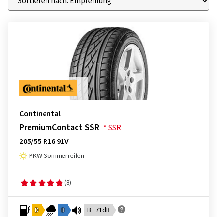
Continental
PremiumContact SSR
*
SSR
205/55 R16 91V
PKW Sommerreifen
(8)
D
B
B | 71dB