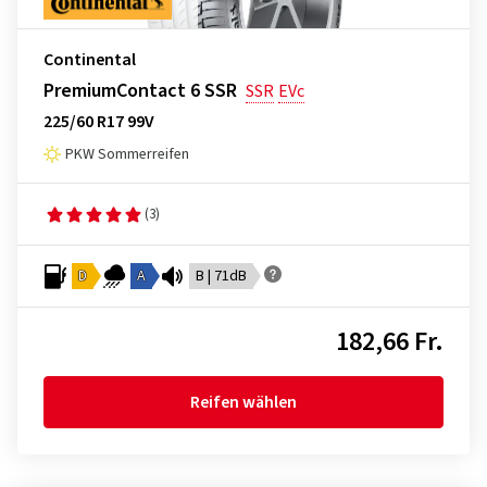
Continental
PremiumContact 6 SSR
SSR
EVc
225/60 R17 99V
PKW Sommerreifen
(3)
D
A
B | 71dB
182,66 Fr.
Reifen wählen