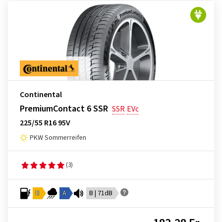
Continental
PremiumContact 6 SSR
SSR
EVc
225/55 R16 95V
PKW Sommerreifen
(3)
D
A
B | 71dB