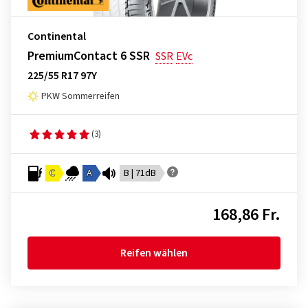
Continental
PremiumContact 6 SSR
SSR
EVc
225/55 R17 97Y
PKW Sommerreifen
(3)
C
A
B | 71dB
168,86 Fr.
Reifen wählen