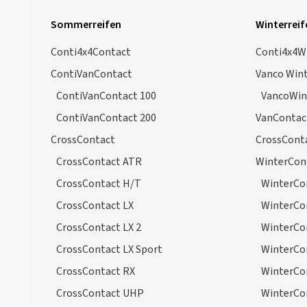
SportContact 5 P SUV
(2)
Sommerreifen
Winterreif
SportContact 5 SSR
(23)
Conti4x4Contact
Conti4x4W
SportContact 5 SUV
(38)
ContiVanContact
Vanco Win
SportContact 5 SUV ContiSeal
ContiVanContact 100
VancoWin
(6)
ContiVanContact 200
VanContac
SportContact 5 SUV SSR
(8)
CrossContact
CrossCont
SportContact 6
(87)
CrossContact ATR
WinterCon
SportContact 6 ContiSeal
(2)
CrossContact H/T
WinterCon
SportContact 6 SSR
(4)
CrossContact LX
WinterCo
SportContact 7 ContiSeal
(1)
CrossContact LX 2
WinterCo
SportContact 7 Force
(2)
CrossContact LX Sport
WinterCo
UltraContact
(137)
CrossContact RX
WinterCon
UltraContact NXT
(19)
CrossContact UHP
WinterCon
Vanco 2
(3)