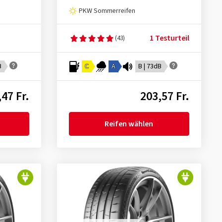
PKW Sommerreifen
1 Testurteil
(43)
B
C
A
B | 73dB
47 Fr.
203,57 Fr.
Reifen wählen