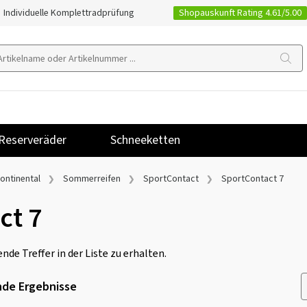
Shopauskunft Rating 4.61/5.00
Individuelle Komplettradprüfung
Reserveräder
Schneeketten
ontinental
Sommerreifen
SportContact
SportContact 7
ct 7
nde Treffer in der Liste zu erhalten.
de Ergebnisse