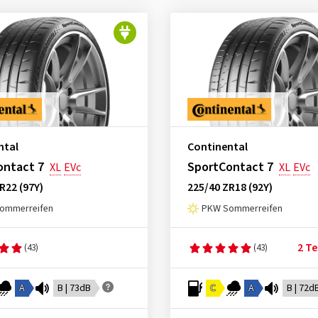
ntal
Continental
ontact 7
SportContact 7
XL
EVc
XL
EVc
R22 (97Y)
225/40 ZR18 (92Y)
ommerreifen
PKW Sommerreifen
2 Te
(43)
(43)
A
B | 73dB
C
A
B | 72d