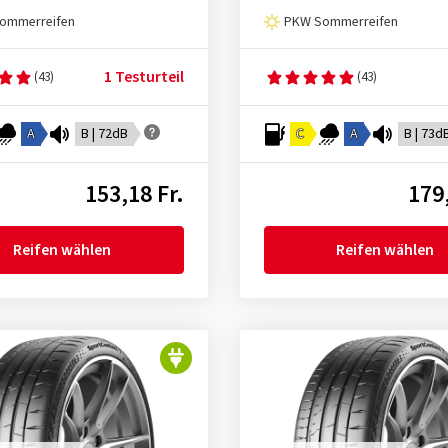
ommerreifen
PKW Sommerreifen
1 Testurteil
(43)
(43)
A
B | 72dB
C
A
B | 73d
153,18 Fr.
179,
Reifen wählen
Reifen wählen