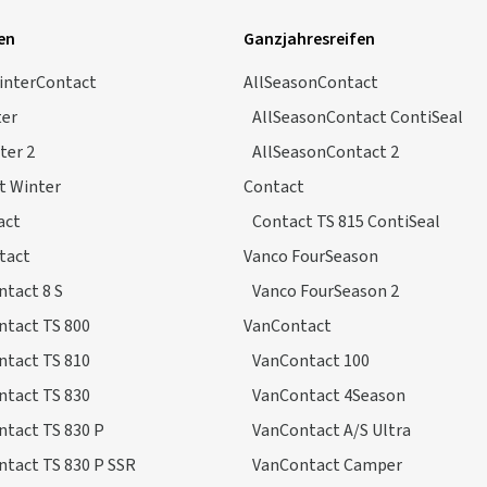
en
Ganzjahresreifen
interContact
AllSeasonContact
ter
AllSeasonContact ContiSeal
ter 2
AllSeasonContact 2
t Winter
Contact
act
Contact TS 815 ContiSeal
tact
Vanco FourSeason
tact 8 S
Vanco FourSeason 2
ntact TS 800
VanContact
ntact TS 810
VanContact 100
ntact TS 830
VanContact 4Season
tact TS 830 P
VanContact A/S Ultra
tact TS 830 P SSR
VanContact Camper