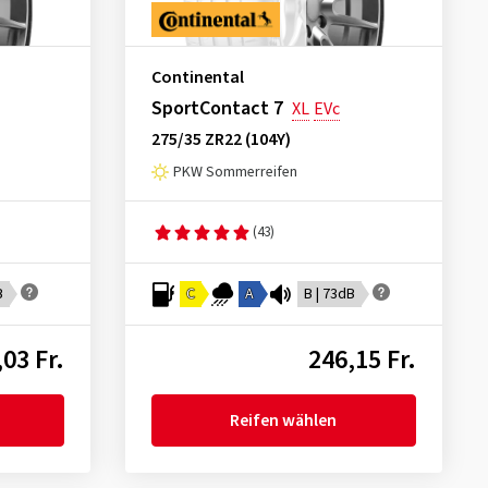
Continental
SportContact 7
XL
EVc
275/35 ZR22 (104Y)
PKW Sommerreifen
(43)
B
C
A
B | 73dB
03 Fr.
246,15 Fr.
Reifen wählen