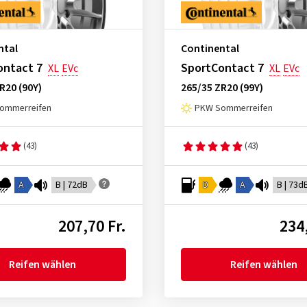
ntal
Continental
ontact 7
SportContact 7
XL
EVc
XL
EVc
R20 (90Y)
265/35 ZR20 (99Y)
ommerreifen
PKW Sommerreifen
(43)
(43)
A
B | 72dB
D
A
B | 73d
207,70 Fr.
234,
Reifen wählen
Reifen wählen