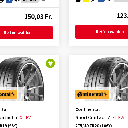
123,
150,03 Fr.
Reifen wählen
Reifen wählen
ntal
Continental
ontact 7
SportContact 7
XL
EVc
XL
EVc
R19 (98Y)
275/40 ZR20 (106Y)