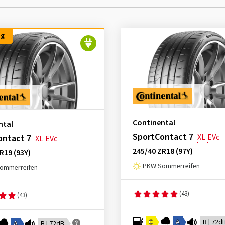
ng
Continental
ntal
SportContact 7
XL
EVc
ontact 7
XL
EVc
245/40 ZR18 (97Y)
R19 (93Y)
PKW Sommerreifen
ommerreifen
(43)
(43)
C
A
B | 72d
A
B | 72dB