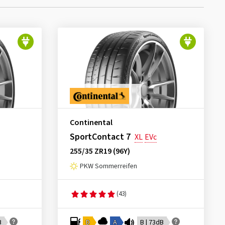
Continental
SportContact 7
XL
EVc
255/35 ZR19 (96Y)
PKW Sommerreifen
(43)
B
D
A
B | 73dB