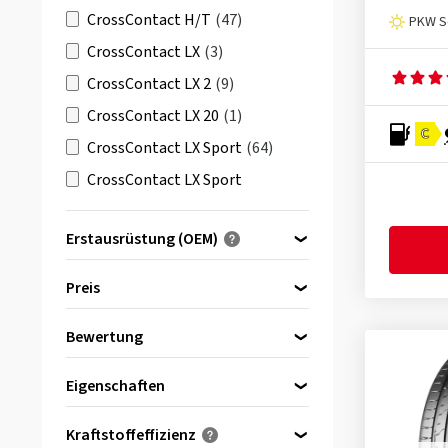
CrossContact H/T
(47)
PKW S
CrossContact LX
(3)
CrossContact LX 2
(9)
CrossContact LX 20
(1)
C
CrossContact LX Sport
(64)
CrossContact LX Sport
ContiSeal
(3)
Erstausrüstung (OEM)
CrossContact LX Sport SSR
(4)
Optimiert für ...
Preis
CrossContact RX
(22)
CrossContact RX ContiSeal
(2)
Bewertung
bis
von
CrossContact UHP
(28)
(135)
Eigenschaften
EcoContact 3
(3)
Reinforced
(130)
EcoContact 5
(47)
Kraftstoffeffizienz