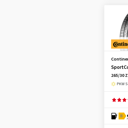
PremiumContact
(2)
PremiumContact 2
(15)
PremiumContact 2 ContiSeal
(4)
PremiumContact 2 SSR
(1)
PremiumContact 5
(20)
PremiumContact 5 ContiSeal
Contine
(1)
SportC
PremiumContact 5 SSR
(1)
265/30 Z
PremiumContact 5 SUV
(1)
PKW S
PremiumContact 6
(124)
PremiumContact 6 ContiSeal
(9)
PremiumContact 6 SSR
(24)
D
PremiumContact 7
(68)