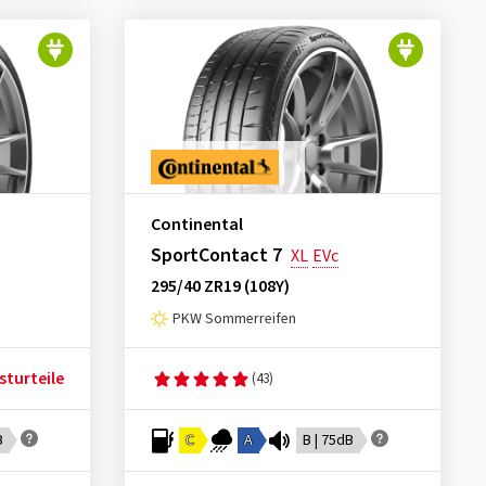
Continental
SportContact 7
XL
EVc
295/40 ZR19 (108Y)
PKW Sommerreifen
sturteile
(43)
B
C
A
B | 75dB