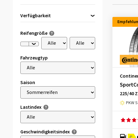
Verfügbarkeit
Empfehlu
Direkt lieferbar
(11)
Reifengröße
Fahrzeugtyp
Contine
Saison
SportC
225/40 Z
PKW S
Lastindex
Geschwindigkeitsindex
C