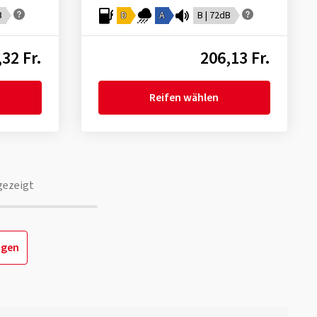
B
D
A
B | 72dB
32 Fr.
206,13 Fr.
Reifen wählen
gezeigt
igen