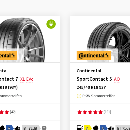
ntal
Continental
ontact 7
SportContact 5
XL
EVc
AO
R19 (93Y)
245/40 R18 93Y
ommerreifen
PKW Sommerreifen
(42)
(191)
A
B | 72dB
C
A
B | 71d