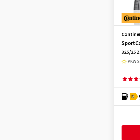
SportContact 7
(133)
SportContact 7 ContiSeal
(1)
SportContact 7 Force
(2)
Contine
SportC
325/25 Z
PKW S
D