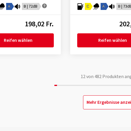
A
B | 72dB
C
A
B | 73d
198,02 Fr.
202,
Reifen wählen
Reifen wählen
12
von
482
Produkten an
Mehr Ergebnisse anze