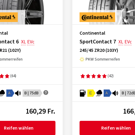
ntal
Continental
ontact 6
SportContact 7
XL
EVc
XL
EVc
R21 (102Y)
245/45 ZR20 (103Y)
ommerreifen
PKW Sommerreifen
(64)
(42)
A
B | 75dB
C
A
B | 72d
160,29 Fr.
166,
Reifen wählen
Reifen wählen