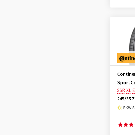
Contine
SportC
SSR
XL
E
245/35 Z
PKW S