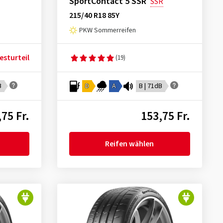
SportContact 5 SSR
SSR
215/40 R18 85Y
PKW Sommerreifen
esturteil
(19)
B
D
A
B | 71dB
75 Fr.
153,75 Fr.
Reifen wählen