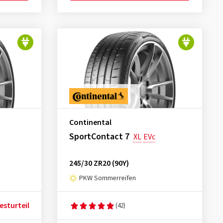
Continental
SportContact 7
XL
EVc
245/30 ZR20 (90Y)
PKW Sommerreifen
esturteil
(42)