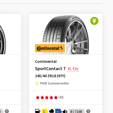
Continental
SportContact 7
XL
EVc
245/40 ZR18 (97Y)
PKW Sommerreifen
(42)
B
C
A
B | 72dB