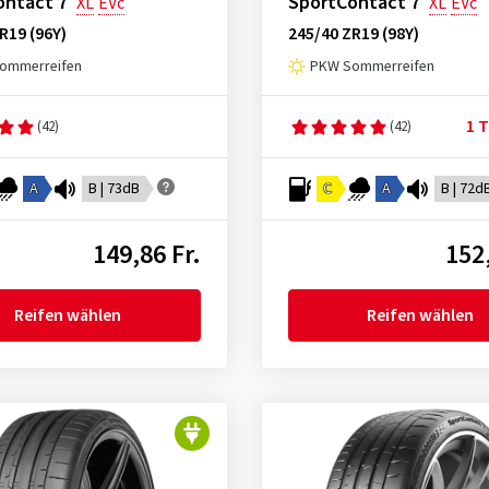
ontact 7
SportContact 7
XL
EVc
XL
EVc
R19 (96Y)
245/40 ZR19 (98Y)
ommerreifen
PKW Sommerreifen
1 T
(42)
(42)
A
B | 73dB
C
A
B | 72d
149,86 Fr.
152,
Reifen wählen
Reifen wählen