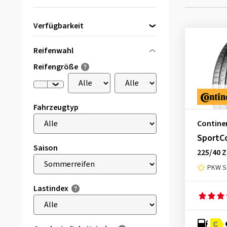
Verfügbarkeit
Direkt lieferbar
(15)
Reifenwahl
Reifengröße
Fahrzeugtyp
Contine
SportC
Saison
225/40 Z
PKW S
Lastindex
C