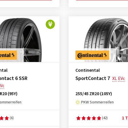
ntal
Continental
ontact 6 SSR
SportContact 7
XL
EVc
Vc
R20 (95Y)
255/45 ZR20 (105Y)
ommerreifen
PKW Sommerreifen
1 T
(6)
(42)