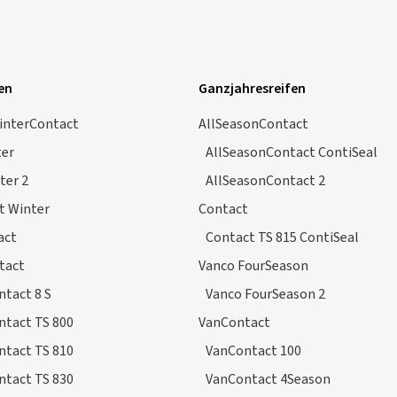
en
Ganzjahresreifen
interContact
AllSeasonContact
ter
AllSeasonContact ContiSeal
ter 2
AllSeasonContact 2
t Winter
Contact
act
Contact TS 815 ContiSeal
tact
Vanco FourSeason
tact 8 S
Vanco FourSeason 2
ntact TS 800
VanContact
ntact TS 810
VanContact 100
ntact TS 830
VanContact 4Season