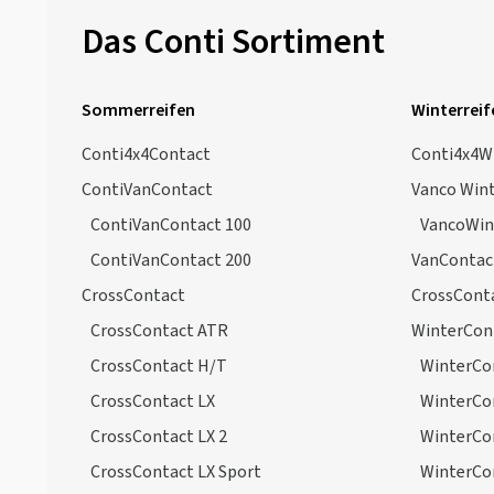
Das Conti Sortiment
Sommerreifen
Winterreif
Conti4x4Contact
Conti4x4W
ContiVanContact
Vanco Win
ContiVanContact 100
VancoWin
ContiVanContact 200
VanContac
CrossContact
CrossCont
CrossContact ATR
WinterCon
CrossContact H/T
WinterCon
CrossContact LX
WinterCo
CrossContact LX 2
WinterCo
CrossContact LX Sport
WinterCo