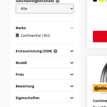
Geschwindigkeitsindex
Marke
Continental
(482)
Erstausrüstung (OEM)
Optimiert für ...
Modell
Preis
4x4SportContact
(2)
Bewertung
bis
von
SportContact 2
(10)
(465)
Eigenschaften
SportContact 3
(15)
Contine
Alle Bewertungen
(482)
Reinforced
(373)
SportContact 3 ContiSeal
(1)