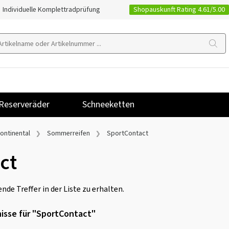
Shopauskunft Rating 4.61/5.00
Individuelle Komplettradprüfung
Reserveräder
Schneeketten
ontinental
Sommerreifen
SportContact
ct
nde Treffer in der Liste zu erhalten.
isse für "SportContact"