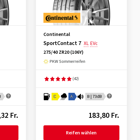
Continental
SportContact 7
XL
EVc
275/40 ZR20 (106Y)
PKW Sommerreifen
(42)
B
C
A
B | 73dB
32 Fr.
183,80 Fr.
Reifen wählen