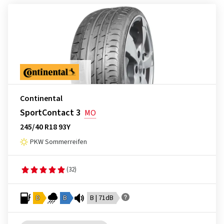
Continental
SportContact 3
MO
245/40 R18 93Y
PKW Sommerreifen
(32)
D
B
B | 71dB