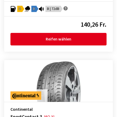
D
B
B | 72dB
140,26 Fr.
Reifen wählen
Continental
SportContact 3