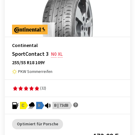
Continental
SportContact 3
N0
XL
255/55 R18 109Y
PKW Sommerreifen
(32)
C
B
B | 73dB
Optimiert für Porsche