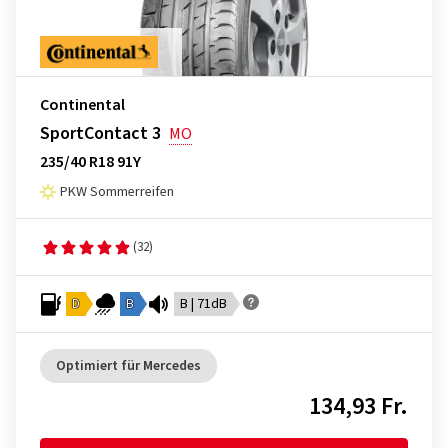
Continental
SportContact 3
MO
235/40 R18 91Y
PKW Sommerreifen
(32)
D
B
B | 71dB
Optimiert für Mercedes
134,93 Fr.