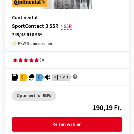
Continental
SportContact 3 SSR
*
SSR
245/45 R18 96Y
PKW Sommerreifen
(3)
D
C
B | 71dB
Optimiert für BMW
190,19 Fr.
Reifen wählen