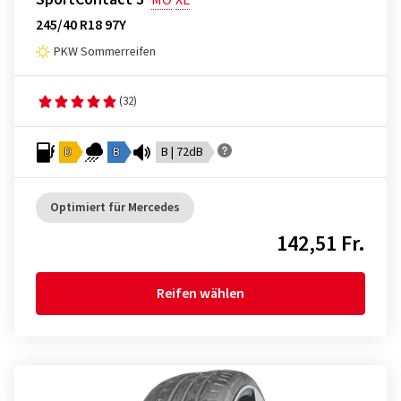
MO
XL
245/40 R18 97Y
PKW Sommerreifen
(32)
D
B
B | 72dB
Optimiert für Mercedes
142,51 Fr.
Reifen wählen