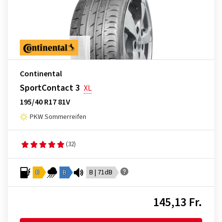
Continental
SportContact 3
XL
195/40 R17 81V
PKW Sommerreifen
(32)
D
B
B | 71dB
145,13 Fr.