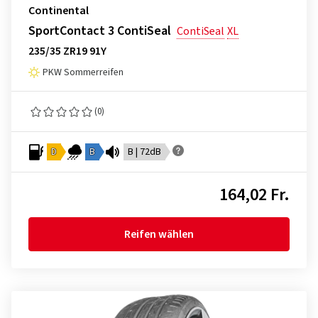
Continental
SportContact 3 ContiSeal
ContiSeal
XL
235/35 ZR19 91Y
PKW Sommerreifen
(0)
D
B
B | 72dB
164,02 Fr.
Reifen wählen