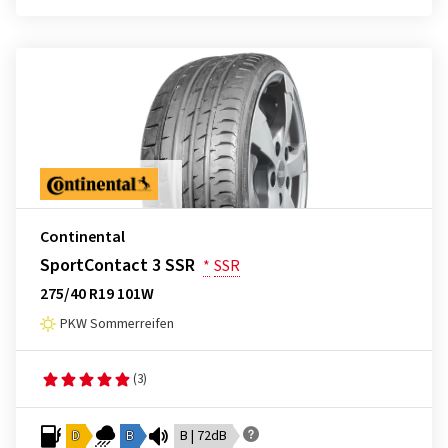
Continental
SportContact 3 SSR
*
SSR
275/40 R19 101W
PKW Sommerreifen
(3)
D
B
B | 72dB