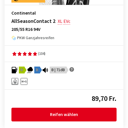
Continental
AllSeasonContact 2
XL
EVc
205/55 R16 94V
PKW Ganzjahresreifen
(104)
B
B
B | 71dB
89,70 Fr.
Reifen wählen