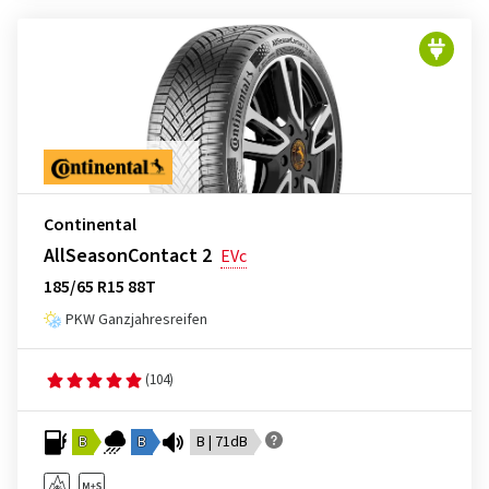
Continental
AllSeasonContact 2
EVc
185/65 R15 88T
PKW Ganzjahresreifen
(104)
B
B
B | 71dB