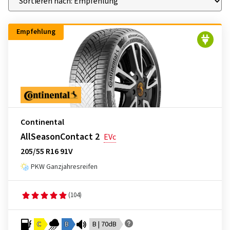
Empfehlung
Continental
AllSeasonContact 2
EVc
205/55 R16 91V
PKW Ganzjahresreifen
(104)
C
B
B | 70dB