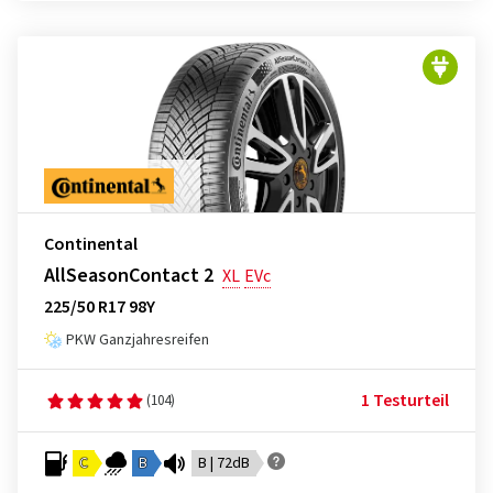
Continental
AllSeasonContact 2
XL
EVc
225/50 R17 98Y
PKW Ganzjahresreifen
1 Testurteil
(104)
C
B
B | 72dB