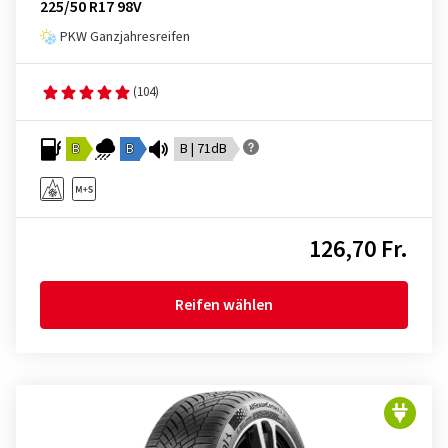
225/50 R17 98V
PKW Ganzjahresreifen
(104)
B
B
B | 71dB
126,70 Fr.
Reifen wählen