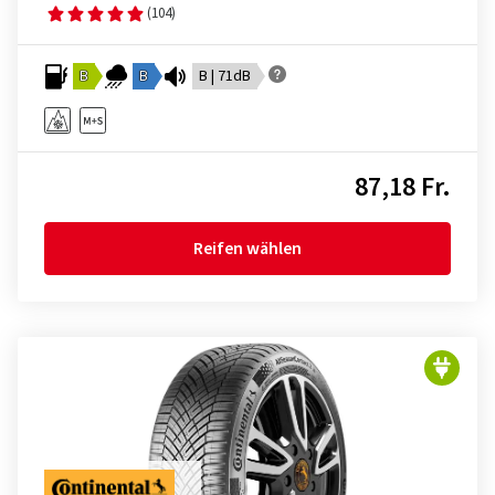
(104)
B
B
B | 71dB
87,18 Fr.
Reifen wählen