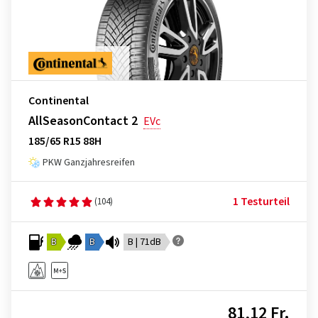
Continental
AllSeasonContact 2
EVc
185/65 R15 88H
PKW Ganzjahresreifen
1 Testurteil
(104)
B
B
B | 71dB
81,12 Fr.