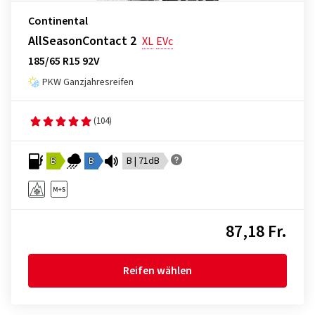
Continental
AllSeasonContact 2
XL
EVc
185/65 R15 92V
PKW Ganzjahresreifen
(104)
B
B
B | 71dB
87,18 Fr.
Reifen wählen