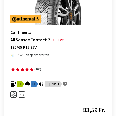
Continental
AllSeasonContact 2
XL
EVc
195/65 R15 95V
PKW Ganzjahresreifen
(104)
B
B
B | 70dB
83,59 Fr.