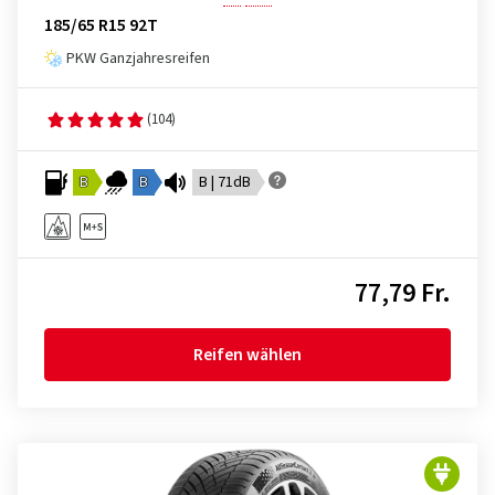
185/65 R15 92T
PKW Ganzjahresreifen
(104)
B
B
B | 71dB
77,79 Fr.
Reifen wählen