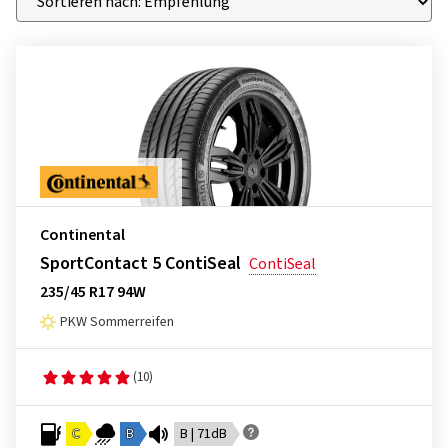
Continental
SportContact 5 ContiSeal
ContiSeal
235/45 R17 94W
PKW Sommerreifen
(10)
C
B
B | 71dB