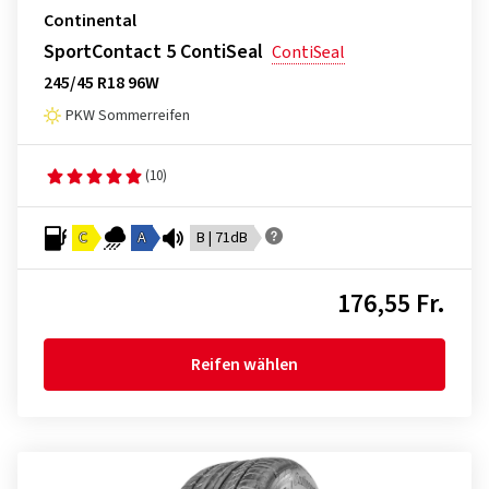
Continental
SportContact 5 ContiSeal
ContiSeal
245/45 R18 96W
PKW Sommerreifen
(10)
C
A
B | 71dB
176,55 Fr.
Reifen wählen