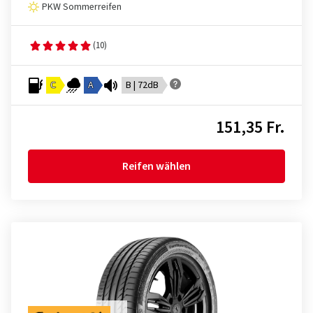
PKW Sommerreifen
(10)
C
A
B | 72dB
151,35 Fr.
Reifen wählen