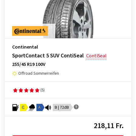
Continental
SportContact 5 SUV ContiSeal
ContiSeal
255/45 R19 100V
Offroad Sommerreifen
(5)
C
A
B | 72dB
218,11 Fr.