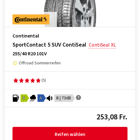
Continental
SportContact 5 SUV ContiSeal
ContiSeal
XL
255/40 R20 101V
Offroad Sommerreifen
(5)
B
A
B | 73dB
253,08 Fr.
Reifen wählen