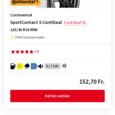
Continental
SportContact 5 ContiSeal
ContiSeal
XL
225/45 R18 95W
PKW Sommerreifen
(10)
C
B
B | 72dB
152,70 Fr.
Reifen wählen