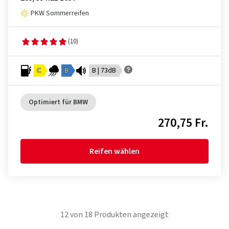
PKW Sommerreifen
(10)
C
B
B | 73dB
Optimiert für BMW
270,75 Fr.
Reifen wählen
12
von
18
Produkten angezeigt