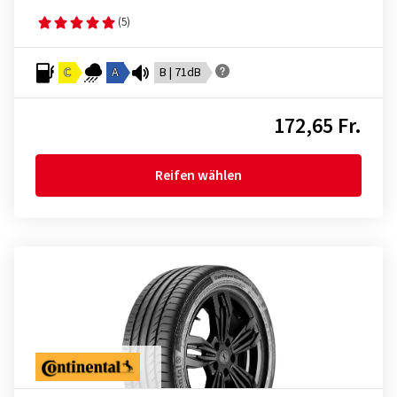
(5)
C
A
B | 71dB
172,65 Fr.
Reifen wählen