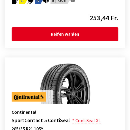
C
A
B | 72dB
253,44 Fr.
Reifen wählen
Continental
SportContact 5 ContiSeal
*
ContiSeal
XL
285/35 R21 105Y