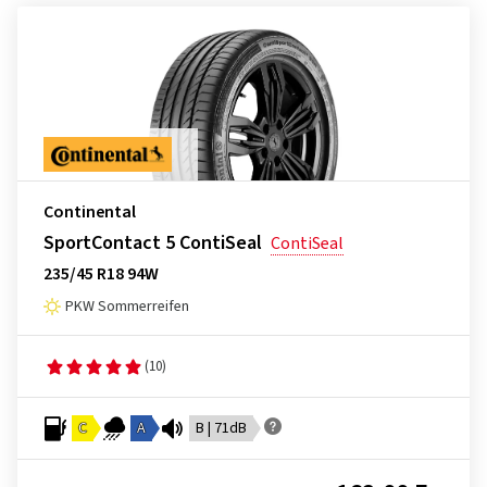
Continental
SportContact 5 ContiSeal
ContiSeal
235/45 R18 94W
PKW Sommerreifen
(10)
C
A
B | 71dB