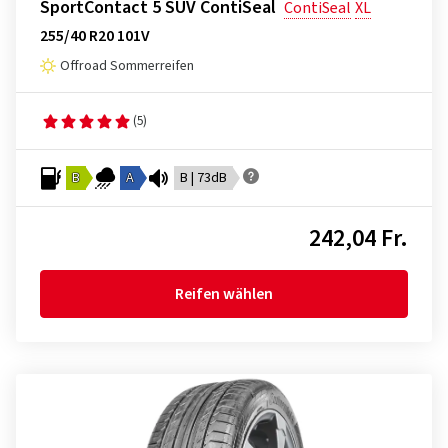
SportContact 5 SUV ContiSeal
ContiSeal
XL
255/40 R20 101V
Offroad Sommerreifen
(5)
B
A
B | 73dB
242,04 Fr.
Reifen wählen