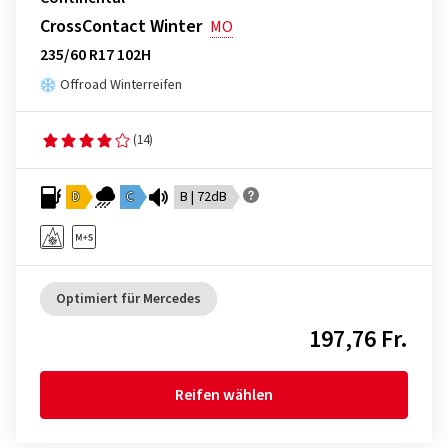
CrossContact Winter
MO
235/60 R17 102H
Offroad Winterreifen
(14)
D
C
B | 72dB
Optimiert für Mercedes
197,76 Fr.
Reifen wählen