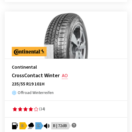
Continental
CrossContact Winter
AO
235/55 R19 101H
Offroad Winterreifen
(14)
D
C
B | 72dB