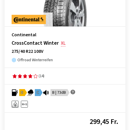
Continental
CrossContact Winter
XL
275/40 R22 108V
Offroad Winterreifen
(14)
D
C
B | 73dB
299,45 Fr.