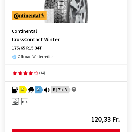
Continental
CrossContact Winter
175/65 R15 84T
Offroad Winterreifen
(14)
C
C
B | 71dB
120,33 Fr.