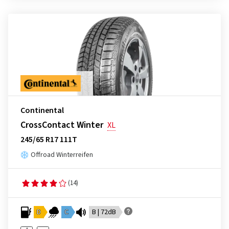
Continental
CrossContact Winter
XL
245/65 R17 111T
Offroad Winterreifen
(14)
D
C
B | 72dB