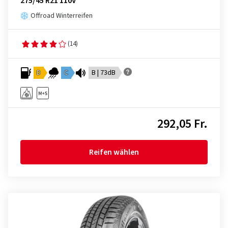
275/45 R21 110V
Offroad Winterreifen
(14)
D
C
B | 73dB
292,05 Fr.
Reifen wählen