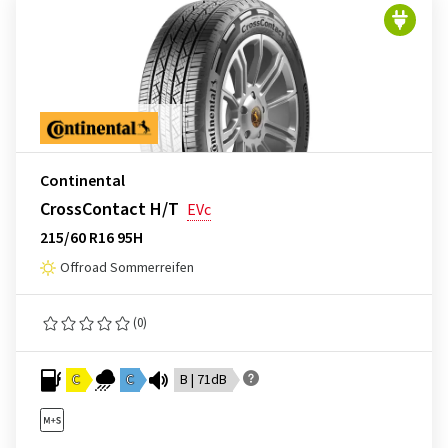
Continental
CrossContact H/T
EVc
215/60 R16 95H
Offroad Sommerreifen
(0)
C
C
B | 71dB