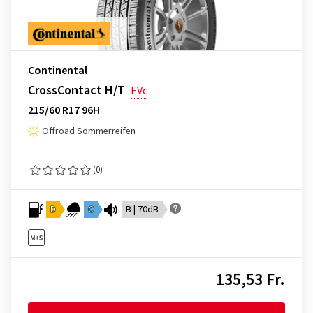
Continental
CrossContact H/T
EVc
215/60 R17 96H
Offroad Sommerreifen
(0)
D
C
B | 70dB
135,53 Fr.