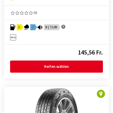
(0)
C
C
B | 71dB
145,56 Fr.
Reifen wählen