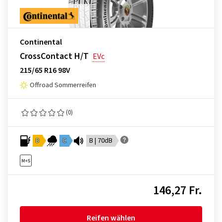
Continental
CrossContact H/T
EVc
215/65 R16 98V
Offroad Sommerreifen
(0)
D
C
B | 70dB
146,27 Fr.
Reifen wählen