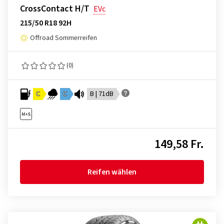
CrossContact H/T
EVc
215/50 R18 92H
Offroad Sommerreifen
(0)
C
C
B | 71dB
149,58 Fr.
Reifen wählen