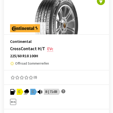
Continental
CrossContact H/T
EVc
225/60 R18 100H
Offroad Sommerreifen
(0)
C
C
B | 71dB