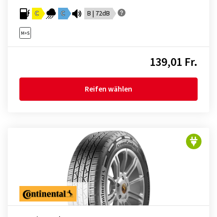
C
C
B | 72dB
139,01 Fr.
Reifen wählen