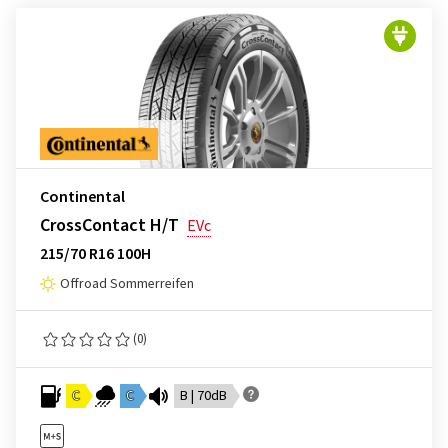
Continental
CrossContact H/T
EVc
215/70 R16 100H
Offroad Sommerreifen
(0)
C
C
B | 70dB