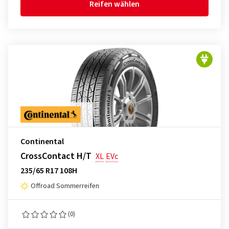
Reifen wählen
Continental
CrossContact H/T
XL
EVc
235/65 R17 108H
Offroad Sommerreifen
(0)