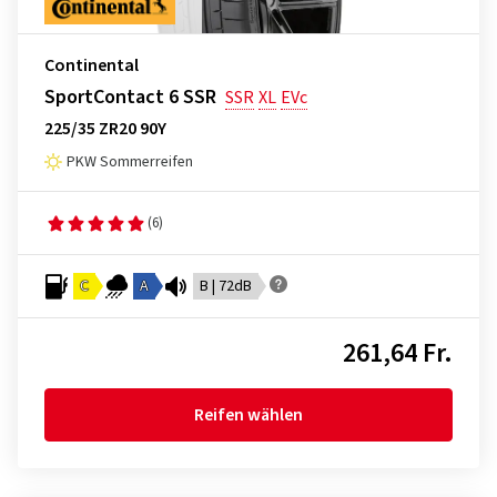
Continental
SportContact 6 SSR
SSR
XL
EVc
225/35 ZR20 90Y
PKW Sommerreifen
(6)
C
A
B | 72dB
261,64 Fr.
Reifen wählen