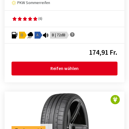
PKW Sommerreifen
(6)
D
A
B | 72dB
174,91 Fr.
Reifen wählen