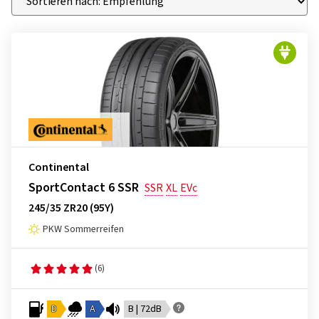
Continental
SportContact 6 SSR
SSR
XL
EVc
245/35 ZR20 (95Y)
PKW Sommerreifen
(6)
D
A
B | 72dB