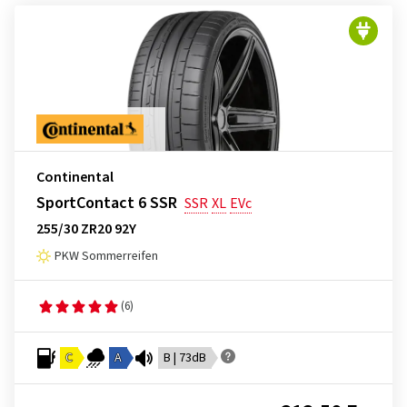
Continental
SportContact 6 SSR
SSR
XL
EVc
255/30 ZR20 92Y
PKW Sommerreifen
(6)
C
A
B | 73dB