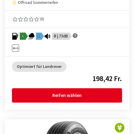
Offroad Sommerreifen
(0)
A
C
B | 73dB
Optimiert für Landrover
198,42 Fr.
Reifen wählen