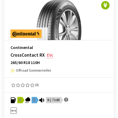
Continental
CrossContact RX
EVc
265/60 R18 110H
Offroad Sommerreifen
(0)
B
C
B | 72dB