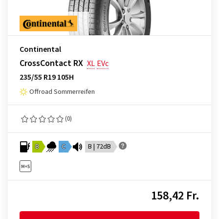
Continental
CrossContact RX
XL
EVc
235/55 R19 105H
Offroad Sommerreifen
(0)
B
C
B | 72dB
158,42 Fr.