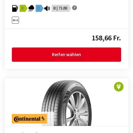
B
C
B | 71dB
158,66 Fr.
Reifen wählen