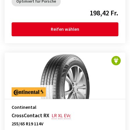
Optimiert für Porsche
198,42 Fr.
Reifen wählen
Continental
CrossContact RX
LR
XL
EVc
255/65 R19 114V