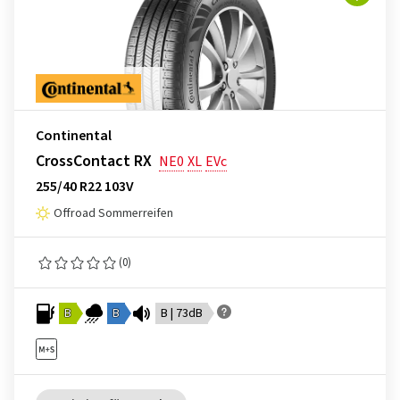
Continental
CrossContact RX
NE0
XL
EVc
255/40 R22 103V
Offroad Sommerreifen
(0)
B
B
B | 73dB