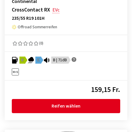
Continental
CrossContact RX
EVc
235/55 R19 101H
Offroad Sommerreifen
(0)
B
C
B | 71dB
159,15 Fr.
Reifen wählen