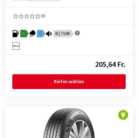
(0)
A
C
B | 72dB
205,64 Fr.
Reifen wählen