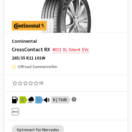
Continental
CrossContact RX
MO1
XL
Silent
EVc
265/35 R21 101W
Offroad Sommerreifen
(0)
B
C
B | 73dB
Optimiert für Mercedes