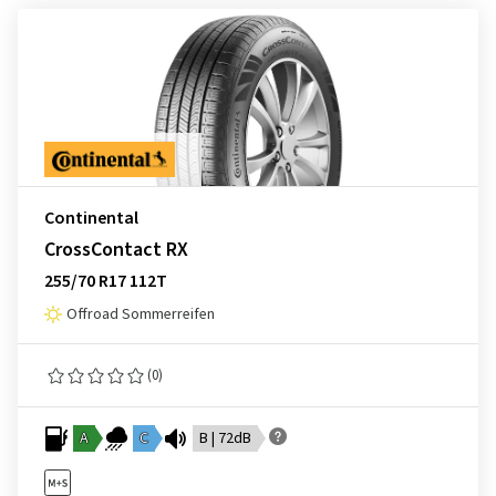
Continental
CrossContact RX
255/70 R17 112T
Offroad Sommerreifen
(0)
A
C
B | 72dB