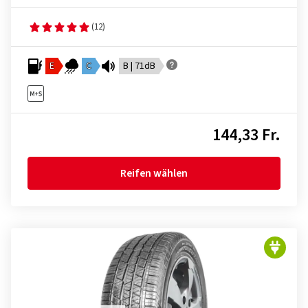
(12)
E
C
B | 71dB
144,33 Fr.
Reifen wählen