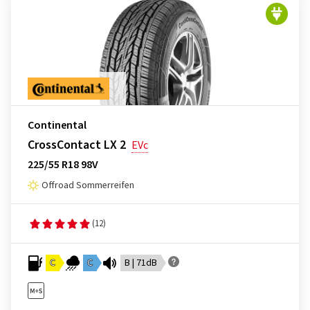
Continental
CrossContact LX 2
EVc
225/55 R18 98V
Offroad Sommerreifen
(12)
C
C
B | 71dB