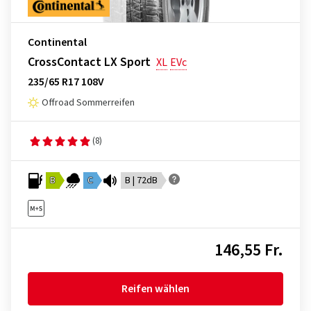
Continental
CrossContact LX Sport
XL
EVc
235/65 R17 108V
Offroad Sommerreifen
(8)
B
C
B | 72dB
146,55 Fr.
Reifen wählen