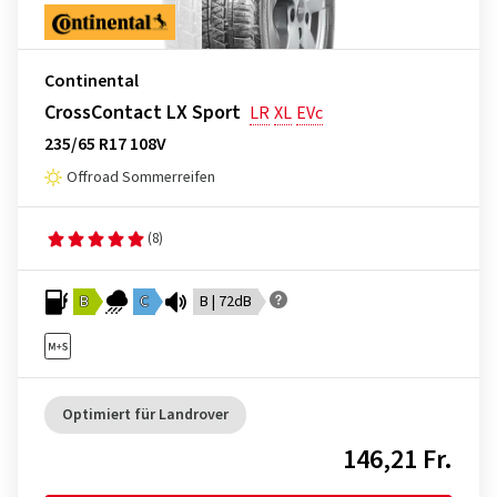
Continental
CrossContact LX Sport
LR
XL
EVc
235/65 R17 108V
Offroad Sommerreifen
(8)
B
C
B | 72dB
Optimiert für Landrover
146,21 Fr.