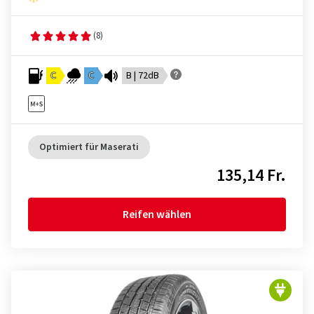
(8)
C
C
B | 72dB
Optimiert für Maserati
135,14 Fr.
Reifen wählen