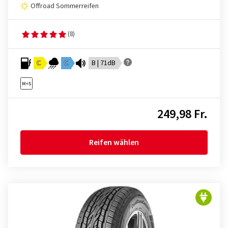
Offroad Sommerreifen
(8)
C
C
B | 71dB
249,98 Fr.
Reifen wählen