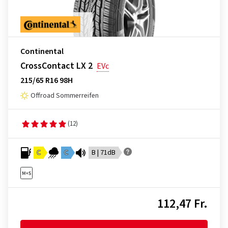
Continental
CrossContact LX 2
EVc
215/65 R16 98H
Offroad Sommerreifen
(12)
C
C
B | 71dB
112,47 Fr.