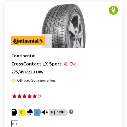
Continental
CrossContact LX Sport
XL
EVc
275/45 R21 110W
Offroad Sommerreifen
(8)
C
C
B | 73dB