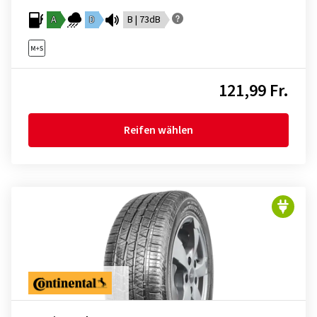
A
D
B | 73dB
121,99 Fr.
Reifen wählen