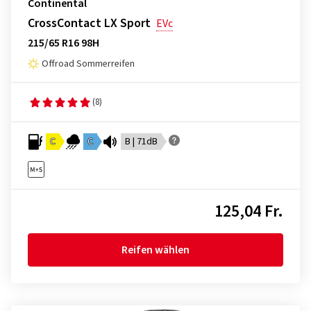
Continental
CrossContact LX Sport
EVc
215/65 R16 98H
Offroad Sommerreifen
(8)
C
C
B | 71dB
125,04 Fr.
Reifen wählen