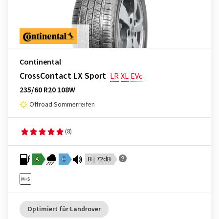
Continental
CrossContact LX Sport
LR
XL
EVc
235/60 R20 108W
Offroad Sommerreifen
(8)
A
C
B | 72dB
Optimiert für Landrover