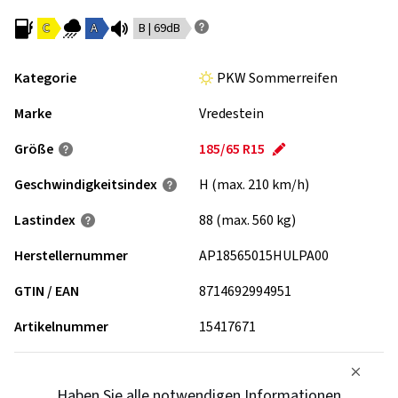
C
A
B | 69dB
Kategorie
PKW Sommerreifen
Marke
Vredestein
Größe
185/65 R15
Geschwindigkeits­index
H (max. 210 km/h)
Lastindex
88 (max. 560 kg)
Herstellernummer
AP18565015HULPA00
GTIN / EAN
8714692994951
Artikelnummer
15417671
Haben Sie alle notwendigen Informationen